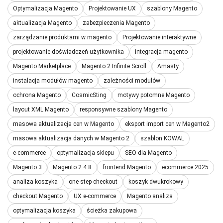
Optymalizacja Magento
Projektowanie UX
szablony Magento
aktualizacja Magento
zabezpieczenia Magento
zarządzanie produktami w magento
Projektowanie interaktywne
projektowanie doświadczeń użytkownika
integracja magento
Magento Marketplace
Magento 2 Infinite Scroll
Amasty
instalacja modułów magento
zależności modułów
ochrona Magento
CosmicSting
motywy potomne Magento
layout XML Magento
responsywne szablony Magento
masowa aktualizacja cen w Magento
eksport import cen w Magento2
masowa aktualizacja danych w Magento 2
szablon KOWAL
e-commerce
optymalizacja sklepu
SEO dla Magento
Magento 3
Magento 2.4.8
frontend Magento
ecommerce 2025
analiza koszyka
one step checkout
koszyk dwukrokowy
checkout Magento
UX e-commerce
Magento analiza
optymalizacja koszyka
ścieżka zakupowa