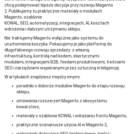
chcą podejmować lepsze decyzje przy rozwoju Magento
2. Publikujemy tu praktyczne materiały o modułach
Magento, szablonie
KOWAL, SEO, automatyzacji, integracjach, AI, kosztach
wdrożenia i dalszym utrzymaniu sklepu.
Nie traktujemy Magento wyłącznie jako systemu do
uruchomienia koszyka. Pokazujemy je jako platformę do
długofalowego rozwoju sprzedaży: z własną
infrastrukturą, kontrolą nad kodem, elastycznymi
modułami, integracjami B2B, feedami produktowymi, treściami
SEO i narzędziami wspieranymi przez sztuczną inteligencję.
W artykułach znajdziesz między innymi:
poradniki o doborze modułów Magento do etapu rozwoju
sklepu,
omówienia rozszerzeń Magento z ekosystemu
kowal.store,
materiały o szablonie KOWAL i wdrażaniu frontu Magento,
praktyczne scenariusze użycia AI w Magento 2,
wskazówki dotyczące SEO technicznego, treści i