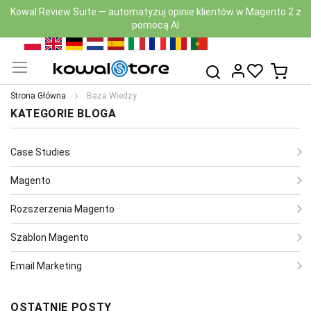
Nowa wersja Kowal Security Scan z AI już dostępna — zobacz
moduł
Przejdź
PL
EN
DE
NL
ES
IT
FR
RO
PT
do
Mój k
Szukaj
treści
Strona Główna
Baza Wiedzy
KATEGORIE BLOGA
Case Studies
Magento
Rozszerzenia Magento
Szablon Magento
Email Marketing
OSTATNIE POSTY