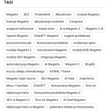
TAGI
Magento
SEO
Przewodnik
Aktualności
moduły Magento
licencja Magento
aktualizacje modułów
Composer
wsparcie techniczne
kowal.store
AI w Magento 2
Magento 2 AI
OpenAI Magento
ChatGPT Magento
support produktowy
porzucone koszyki
tłumaczenie produktów
moderacja opinii
moduły Magento 2
rozszerzenia Magento
moduły B2B Magento
moduły SEO Magento
integracje Magento
automatyzacja Magento
AI Magento
Magento 2
Shopify
koszty sklepu internetowego
KOWAL Theme
Magento Open Source
SEO Magento
AI Feed
mała firma
Mass Translate
ChatGPT
tłumaczenia Magento
llms.txt
lokalizacja treści
tłumaczenie produktów Magento 2
SEO w Magento 2
llms.txt Magento
AI Feed Magento
lokalizacja treści w Magento
podmiana linków po tłumaczeniu