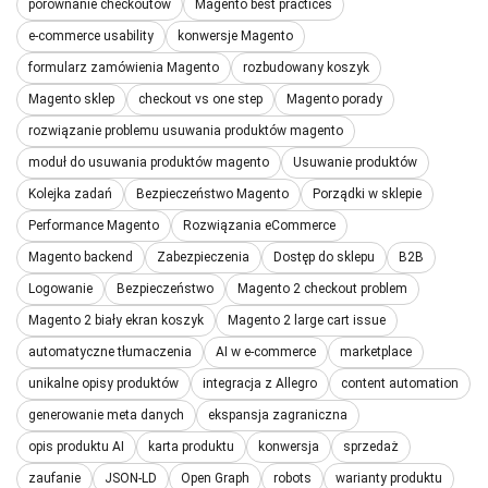
porównanie checkoutów
Magento best practices
e-commerce usability
konwersje Magento
formularz zamówienia Magento
rozbudowany koszyk
Magento sklep
checkout vs one step
Magento porady
rozwiązanie problemu usuwania produktów magento
moduł do usuwania produktów magento
Usuwanie produktów
Kolejka zadań
Bezpieczeństwo Magento
Porządki w sklepie
Performance Magento
Rozwiązania eCommerce
Magento backend
Zabezpieczenia
Dostęp do sklepu
B2B
Logowanie
Bezpieczeństwo
Magento 2 checkout problem
Magento 2 biały ekran koszyk
Magento 2 large cart issue
automatyczne tłumaczenia
AI w e-commerce
marketplace
unikalne opisy produktów
integracja z Allegro
content automation
generowanie meta danych
ekspansja zagraniczna
opis produktu AI
karta produktu
konwersja
sprzedaż
zaufanie
JSON-LD
Open Graph
robots
warianty produktu