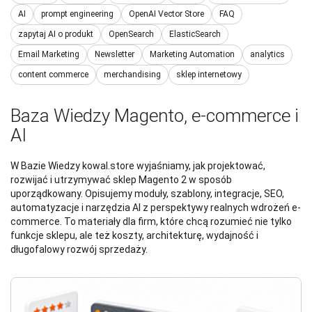
AI
prompt engineering
OpenAI Vector Store
FAQ
zapytaj AI o produkt
OpenSearch
ElasticSearch
Email Marketing
Newsletter
Marketing Automation
analytics
content commerce
merchandising
sklep internetowy
Baza Wiedzy Magento, e-commerce i
AI
W Bazie Wiedzy kowal.store wyjaśniamy, jak projektować,
rozwijać i utrzymywać sklep Magento 2 w sposób
uporządkowany. Opisujemy moduły, szablony, integracje, SEO,
automatyzacje i narzędzia AI z perspektywy realnych wdrożeń e-
commerce. To materiały dla firm, które chcą rozumieć nie tylko
funkcje sklepu, ale też koszty, architekturę, wydajność i
długofalowy rozwój sprzedaży.