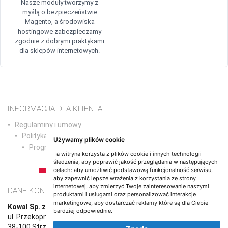
Nasze moduły tworzymy z
myślą o bezpieczeństwie
Magento, a środowiska
hostingowe zabezpieczamy
zgodnie z dobrymi praktykami
dla sklepów internetowych.
INFORMACJA DLA KLIENTA
Regulaminy i umowy
Polityka prywatności
Używamy plików cookie
Program partnerski
Ta witryna korzysta z plików cookie i innych technologii
śledzenia, aby poprawić jakość przeglądania w następujących
celach:
aby umożliwić podstawową funkcjonalność serwisu
,
PL
EN
DE
NL
ES
IT
FR
RO
PT
aby zapewnić lepsze wrażenia z korzystania ze strony
internetowej
,
aby zmierzyć Twoje zainteresowanie naszymi
DANE KONTAKTOWE
produktami i usługami oraz personalizować interakcje
marketingowe
,
aby dostarczać reklamy które są dla Ciebie
Kowal Sp. z o.o.
bardziej odpowiednie
.
ul. Przekopna 6/1,
38-100 Strzyżów