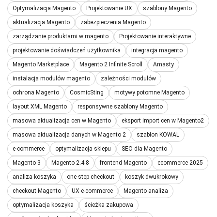
Optymalizacja Magento
Projektowanie UX
szablony Magento
aktualizacja Magento
zabezpieczenia Magento
zarządzanie produktami w magento
Projektowanie interaktywne
projektowanie doświadczeń użytkownika
integracja magento
Magento Marketplace
Magento 2 Infinite Scroll
Amasty
instalacja modułów magento
zależności modułów
ochrona Magento
CosmicSting
motywy potomne Magento
layout XML Magento
responsywne szablony Magento
masowa aktualizacja cen w Magento
eksport import cen w Magento2
masowa aktualizacja danych w Magento 2
szablon KOWAL
e-commerce
optymalizacja sklepu
SEO dla Magento
Magento 3
Magento 2.4.8
frontend Magento
ecommerce 2025
analiza koszyka
one step checkout
koszyk dwukrokowy
checkout Magento
UX e-commerce
Magento analiza
optymalizacja koszyka
ścieżka zakupowa