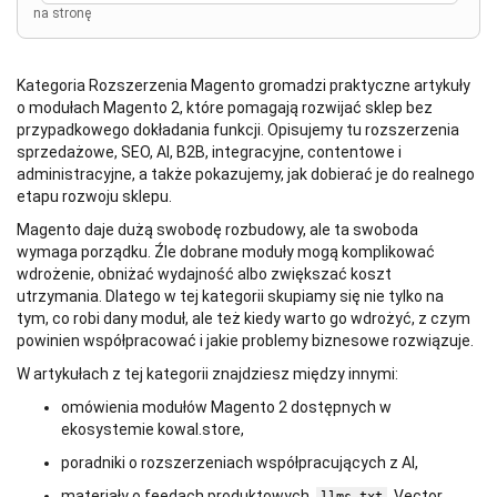
na stronę
Kategoria Rozszerzenia Magento gromadzi praktyczne artykuły
o modułach Magento 2, które pomagają rozwijać sklep bez
przypadkowego dokładania funkcji. Opisujemy tu rozszerzenia
sprzedażowe, SEO, AI, B2B, integracyjne, contentowe i
administracyjne, a także pokazujemy, jak dobierać je do realnego
etapu rozwoju sklepu.
Magento daje dużą swobodę rozbudowy, ale ta swoboda
wymaga porządku. Źle dobrane moduły mogą komplikować
wdrożenie, obniżać wydajność albo zwiększać koszt
utrzymania. Dlatego w tej kategorii skupiamy się nie tylko na
tym, co robi dany moduł, ale też kiedy warto go wdrożyć, z czym
powinien współpracować i jakie problemy biznesowe rozwiązuje.
W artykułach z tej kategorii znajdziesz między innymi:
omówienia modułów Magento 2 dostępnych w
ekosystemie kowal.store,
poradniki o rozszerzeniach współpracujących z AI,
materiały o feedach produktowych,
, Vector