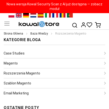
Nowa wersja Kowal Security Scan z AI już dostępna — zobacz
moduł
Przejdź
PL
EN
DE
NL
ES
IT
FR
RO
PT
do
Mój k
Szukaj
treści
Strona Główna
Baza Wiedzy
Rozszerzenia Magento
KATEGORIE BLOGA
Case Studies
Magento
Rozszerzenia Magento
Szablon Magento
Email Marketing
OSTATNIE POSTY