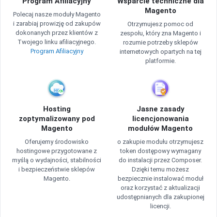
Program Afiliacyjny
Wsparcie techniczne dla
Magento
Polecaj nasze moduły Magento
i zarabiaj prowizję od zakupów
Otrzymujesz pomoc od
dokonanych przez klientów z
zespołu, który zna Magento i
Twojego linku afiliacyjnego.
rozumie potrzeby sklepów
Program Afiliacyjny
internetowych opartych na tej
platformie.
Hosting
Jasne zasady
zoptymalizowany pod
licencjonowania
Magento
modułów Magento
Oferujemy środowisko
o zakupie modułu otrzymujesz
hostingowe przygotowane z
token dostępowy wymagany
myślą o wydajności, stabilności
do instalacji przez Composer.
i bezpieczeństwie sklepów
Dzięki temu możesz
Magento.
bezpiecznie instalować moduł
oraz korzystać z aktualizacji
udostępnianych dla zakupionej
licencji.