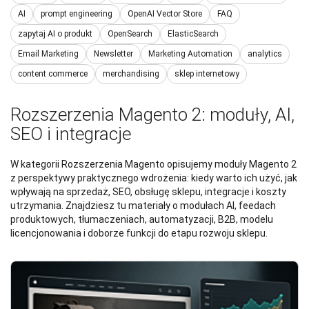
AI
prompt engineering
OpenAI Vector Store
FAQ
zapytaj AI o produkt
OpenSearch
ElasticSearch
Email Marketing
Newsletter
Marketing Automation
analytics
content commerce
merchandising
sklep internetowy
Rozszerzenia Magento 2: moduły, AI,
SEO i integracje
W kategorii Rozszerzenia Magento opisujemy moduły Magento 2
z perspektywy praktycznego wdrożenia: kiedy warto ich użyć, jak
wpływają na sprzedaż, SEO, obsługę sklepu, integracje i koszty
utrzymania. Znajdziesz tu materiały o modułach AI, feedach
produktowych, tłumaczeniach, automatyzacji, B2B, modelu
licencjonowania i doborze funkcji do etapu rozwoju sklepu.