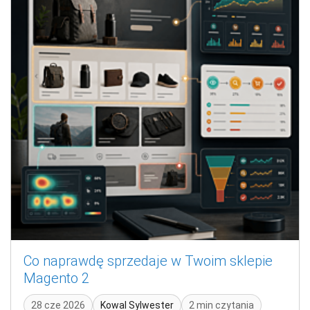
Co naprawdę sprzedaje w Twoim sklepie
Magento 2
28 cze 2026
Kowal Sylwester
2 min czytania