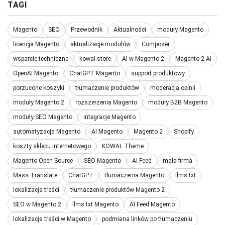
TAGI
Magento
SEO
Przewodnik
Aktualności
moduły Magento
licencja Magento
aktualizacje modułów
Composer
wsparcie techniczne
kowal.store
AI w Magento 2
Magento 2 AI
OpenAI Magento
ChatGPT Magento
support produktowy
porzucone koszyki
tłumaczenie produktów
moderacja opinii
moduły Magento 2
rozszerzenia Magento
moduły B2B Magento
moduły SEO Magento
integracje Magento
automatyzacja Magento
AI Magento
Magento 2
Shopify
koszty sklepu internetowego
KOWAL Theme
Magento Open Source
SEO Magento
AI Feed
mała firma
Mass Translate
ChatGPT
tłumaczenia Magento
llms.txt
lokalizacja treści
tłumaczenie produktów Magento 2
SEO w Magento 2
llms.txt Magento
AI Feed Magento
lokalizacja treści w Magento
podmiana linków po tłumaczeniu