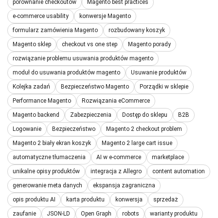
porównanie checkoutów
Magento best practices
e-commerce usability
konwersje Magento
formularz zamówienia Magento
rozbudowany koszyk
Magento sklep
checkout vs one step
Magento porady
rozwiązanie problemu usuwania produktów magento
moduł do usuwania produktów magento
Usuwanie produktów
Kolejka zadań
Bezpieczeństwo Magento
Porządki w sklepie
Performance Magento
Rozwiązania eCommerce
Magento backend
Zabezpieczenia
Dostęp do sklepu
B2B
Logowanie
Bezpieczeństwo
Magento 2 checkout problem
Magento 2 biały ekran koszyk
Magento 2 large cart issue
automatyczne tłumaczenia
AI w e-commerce
marketplace
unikalne opisy produktów
integracja z Allegro
content automation
generowanie meta danych
ekspansja zagraniczna
opis produktu AI
karta produktu
konwersja
sprzedaż
zaufanie
JSON-LD
Open Graph
robots
warianty produktu