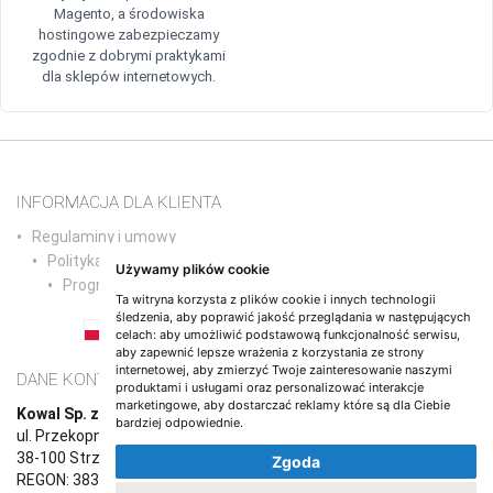
Magento, a środowiska
hostingowe zabezpieczamy
zgodnie z dobrymi praktykami
dla sklepów internetowych.
INFORMACJA DLA KLIENTA
Regulaminy i umowy
Polityka prywatności
Używamy plików cookie
Program partnerski
Ta witryna korzysta z plików cookie i innych technologii
śledzenia, aby poprawić jakość przeglądania w następujących
celach:
aby umożliwić podstawową funkcjonalność serwisu
,
PL
EN
DE
NL
ES
IT
FR
RO
PT
aby zapewnić lepsze wrażenia z korzystania ze strony
internetowej
,
aby zmierzyć Twoje zainteresowanie naszymi
DANE KONTAKTOWE
produktami i usługami oraz personalizować interakcje
marketingowe
,
aby dostarczać reklamy które są dla Ciebie
Kowal Sp. z o.o.
bardziej odpowiednie
.
ul. Przekopna 6/1,
38-100 Strzyżów
Zgoda
REGON: 383765987, NIP: 8191670708