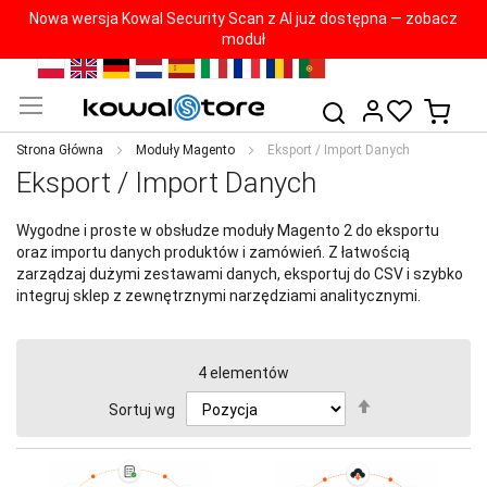
Nowa wersja Kowal Security Scan z AI już dostępna — zobacz
moduł
Przejdź
PL
EN
DE
NL
ES
IT
FR
RO
PT
do
Mój k
Szukaj
treści
Strona Główna
Moduły Magento
Eksport / Import Danych
Eksport / Import Danych
Wygodne i proste w obsłudze moduły Magento 2 do eksportu
oraz importu danych produktów i zamówień. Z łatwością
zarządzaj dużymi zestawami danych, eksportuj do CSV i szybko
integruj sklep z zewnętrznymi narzędziami analitycznymi.
4
elementów
Ustaw
Sortuj wg
kierunek
malejący