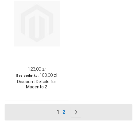
123,00 zł
100,00 zł
Discount Details for
Magento 2
Strona
Aktualnie czytasz stronę
Strona
Strona
Następne
1
2