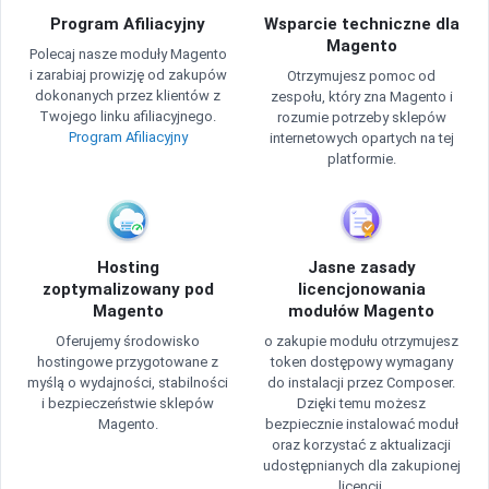
Program Afiliacyjny
Wsparcie techniczne dla
Magento
Polecaj nasze moduły Magento
i zarabiaj prowizję od zakupów
Otrzymujesz pomoc od
dokonanych przez klientów z
zespołu, który zna Magento i
Twojego linku afiliacyjnego.
rozumie potrzeby sklepów
Program Afiliacyjny
internetowych opartych na tej
platformie.
Hosting
Jasne zasady
zoptymalizowany pod
licencjonowania
Magento
modułów Magento
Oferujemy środowisko
o zakupie modułu otrzymujesz
hostingowe przygotowane z
token dostępowy wymagany
myślą o wydajności, stabilności
do instalacji przez Composer.
i bezpieczeństwie sklepów
Dzięki temu możesz
Magento.
bezpiecznie instalować moduł
oraz korzystać z aktualizacji
udostępnianych dla zakupionej
licencji.