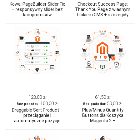
Kowal PageBuilder Slider Fix
Checkout Success Page:
– responsywny slider bez
Thank You Page z własnym
kompromisów
blokiem CMS + szczegóły
zamówienia (Magento 2)
123,00 zł
61,50 zł
100,00 zł
50,00 zł
Draggable Sort Product –
Plus/Minus Quantity
przeciąganie i
Buttons dla Koszyka
automatyczne pozycje
Magento 2 –
produktów w kategorii
natychmiastowe
(Magento 2)
przeliczenia koszyka