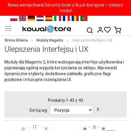
Nowa wersja Kowal Security Scan z AI już dostępna — zobacz
moduł
Przejdź
PL
EN
DE
NL
ES
IT
FR
RO
PT
do
Mój k
Szukaj
treści
Strona Główna
Moduły Magento
Ulepszenia Interfejsu i UX
Ulepszenia Interfejsu i UX
Moduły dla Magento 2, które wzbogacają interfejs użytkownika i
poprawiają ogólną wygodę korzystania ze sklepu. Wprowadź
dynamiczne etykiety, dodatkowe zakładki, graficzne flagi
językowe i intuicyjne rozwiązania UI.
Produkty
1
-
43
z
43
Ustaw
Sortuj wg
kierunek
malejący