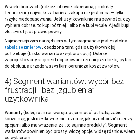
W wielu branżach (odzież, obuwie, akcesoria, produkty
techniczne) największą barierą zakupu nie jest cena — tylko
ryzyko niedopasowania. Jeśli użytkownik nie ma pewności, czy
wybiera dobrze, to kupi później… albo nie kupi wcale. A jeśli kupi
źle, zwrot jest prawie pewny.
Najmocniejszym narzędziem w tym segmencie jest czytelna
tabela rozmiarów
, osadzona tam, gdzie użytkownik jej
potrzebuje (blisko wariantów/wyboru opcji). Dobrze
zaprojektowany segment dopasowania zmniejsza liczbę pytań
do obsługi, a przede wszystkim ogranicza koszt zwrotów.
4) Segment wariantów: wybór bez
frustracji i bez „zgubienia”
użytkownika
Warianty (kolor, rozmiar, wersja, pojemność) potrafią zabić
konwersję, jeśli użytkownik nie rozumie, jak przechodzić między
opcjami albo ma wrażenie, że „to są inne produkty”. Segment
wariantów powinien być prosty: widzę opcje, widzę różnice, wiem
co wybieram.