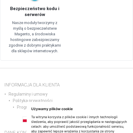
Bezpieczeństwo kodu i
serwerów
Nasze moduły tworzymy z
myślą o bezpieczeństwie
Magento, a środowiska
hostingowe zabezpieczamy
zgodnie z dobrymi praktykami
dla sklepów internetowych.
INFORMACJA DLA KLIENTA
Regulaminy i umowy
Polityka prywatności
Program partnerski
Używamy plików cookie
Ta witryna korzysta z plików cookie i innych technologii
PL
śledzenia, aby poprawić jakość przeglądania w następujących
EN
DE
NL
ES
IT
FR
RO
PT
celach:
aby umożliwić podstawową funkcjonalność serwisu
,
aby zapewnić lepsze wrażenia z korzystania ze strony
DANE KONTAKTOWE