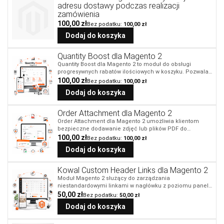
kuponów rabatowych, wielu walut lub wielu store view.
adresu dostawy podczas realizacji
Informacja o rabacie może być prezentowana w
zamówienia
minicart, koszyku, checkout i order summary bez
100,00 zł
agresywnego nadpisywania plików szablonów Magento.
100,00 zł
Dodaj do koszyka
Quantity Boost dla Magento 2
Quantity Boost dla Magento 2 to moduł do obsługi
progresywnych rabatów ilościowych w koszyku. Pozwala
tworzyć promocje typu „drugi produkt taniej, trzeci i
100,00 zł
100,00 zł
kolejny z większym rabatem”, jednocześnie korzystając z
Dodaj do koszyka
natywnych reguł koszykowych Magento jako
mechanizmu sterującego. Dzięki temu administrator nie
musi dublować logiki Magento. Daty promocji, grupy
Order Attachment dla Magento 2
klientów, kupony, warunki koszyka, warunki produktów,
Order Attachment dla Magento 2 umożliwia klientom
website, priorytety i blokowanie kolejnych reguł pozostają
bezpieczne dodawanie zdjęć lub plików PDF do
w standardowych Cart Price Rules, a moduł odpowiada
zamówienia już na etapie checkoutu. Administrator
100,00 zł
100,00 zł
za zaawansowane wyliczenie rabatu według
może zdecydować, czy funkcja ma działać globalnie,
dynamicznych progów ilościowych.
Dodaj do koszyka
czy tylko dla wybranych produktów oznaczonych
dedykowanym atrybutem.
Kowal Custom Header Links dla Magento 2
Moduł Magento 2 służący do zarządzania
niestandardowymi linkami w nagłówku z poziomu panelu
administracyjnego, z obsługą sortowania, ikon, stylizacji
50,00 zł
50,00 zł
oraz rezerwowego wyświetlania bloków ze starszego
Dodaj do koszyka
systemu CMS.