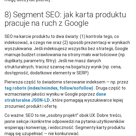
8) Segment SEO: jak karta produktu
pracuje na ruch z Google
SEO na karcie produktu to dwa światy: (1) kontrola tego, co
indeksować, a czego nie oraz (2) sposób prezentacji w wynikach
wyszukiwania. Jeśli indeksujesz wszystko bez strategii, Google
marnuje budżet crawlowania na strony mało wartościowe (np.
duplikaty, parametry, filtry). Jeśli nie masz danych
strukturalnych, tracisz szansę na bogatszy wynik (np. cena,
dostępność, dodatkowe elementy w SERP).
Pierwsza część to świadome sterowanie indeksem — np. przez
tag robots (index/noindex, follow/nofollow)
. Druga część to
wzmacnianie jakości wyniku w Google poprzez
dane
strukturalne JSON-LD
, które pomagają wyszukiwarce lepiej
zrozumieć produkt i ofertę.
Co ważne: SEO to nie „osobny projekt” obok UX. Dobre treści,
jasne sekcje i konkretne odpowiedzi na pytania użytkowników
wspierają i konwersję, i widoczność. Segmenty karty produktu
mają się uzupełniać — nie konkurować.