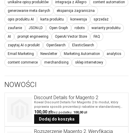
unikalne opisy produktów
integracja z Allegro
content automation
generowanie meta danych
ekspansja zagraniczna
opis produktu AI
karta produktu
konwersja
sprzedaż
zaufanie
JSON-LD
Open Graph
robots
warianty produktu
AI
prompt engineering
OpenAI Vector Store
FAQ
zapytaj AI o produkt
OpenSearch
ElasticSearch
Email Marketing
Newsletter
Marketing Automation
analytics
content commerce
merchandising
sklep internetowy
NOWOŚCI
Discount Details for Magento 2
Kowal Discount Details for Magento 2 to moduł, który
poprawia sposób prezentacji rabatów w standardowej
ścieżce zakupowej Magento 2. Klient widzi nie tylko cenę
100,00 zł
100,00 zł
produktu, ale także cenę po zastosowaniu rabatu oraz
Dodaj do koszyka
realną wartość oszczędności. Moduł pomaga
ograniczyć niejasności w koszyku i checkout,
szczególnie gdy sklep korzysta z reguł koszykowych,
Rozszerzenie Magento 2. Weryfikacja