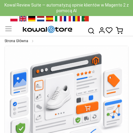
Kowal Review Suite — automatyzuj opinie klientów w Magento 2 z
pomocą AI
Przejdź
PL
EN
DE
NL
ES
IT
FR
RO
PT
do
Mój k
Szukaj
treści
Strona Główna
Przejdź
na
koniec
galerii