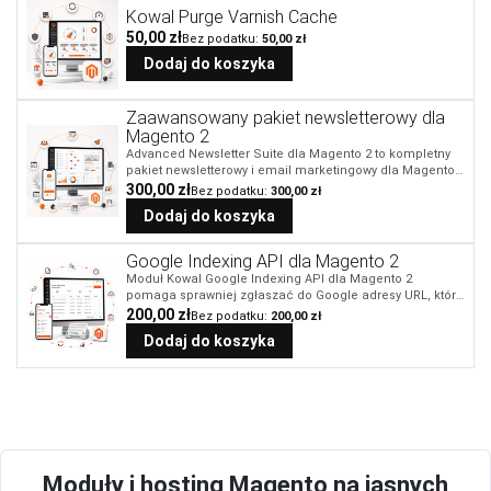
Kowal Purge Varnish Cache
50,00 zł
50,00 zł
Dodaj do koszyka
Zaawansowany pakiet newsletterowy dla
Magento 2
Advanced Newsletter Suite dla Magento 2 to kompletny
pakiet newsletterowy i email marketingowy dla Magento
2. Obejmuje pozyskiwanie zapisów, zarządzanie
300,00 zł
300,00 zł
subskrybentami, listy, segmenty, kampanie, treść,
Dodaj do koszyka
wysyłkę, tracking oraz panel operacyjny w jednym
spójnym rozwiązaniu.
Google Indexing API dla Magento 2
Moduł Kowal Google Indexing API dla Magento 2
pomaga sprawniej zgłaszać do Google adresy URL, które
zostały dodane, zmienione albo powinny zostać usunięte
200,00 zł
200,00 zł
z indeksu. Zamiast czekać wyłącznie na standardowe
Dodaj do koszyka
ponowne odwiedzenie strony przez robota Google,
administrator może przekazać wybrane adresy do kolejki
obsługiwanej przez Google Indexing API.
Moduły i hosting Magento na jasnych