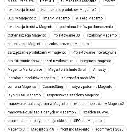
Mass Translate
ChatGPT
tłumaczenia Magento
llms.txt
lokalizacja treści
tłumaczenie produktów Magento 2
SEO w Magento 2
llms.txt Magento
AI Feed Magento
lokalizacja treści w Magento
podmiana linków po tłumaczeniu
Optymalizacja Magento
Projektowanie UX
szablony Magento
aktualizacja Magento
zabezpieczenia Magento
zarządzanie produktami w magento
Projektowanie interaktywne
projektowanie doświadczeń użytkownika
integracja magento
Magento Marketplace
Magento 2 Infinite Scroll
Amasty
instalacja modułów magento
zależności modułów
ochrona Magento
CosmicSting
motywy potomne Magento
layout XML Magento
responsywne szablony Magento
masowa aktualizacja cen w Magento
eksport import cen w Magento2
masowa aktualizacja danych w Magento 2
szablon KOWAL
e-commerce
optymalizacja sklepu
SEO dla Magento
Magento 3
Magento 2.4.8
frontend Magento
ecommerce 2025