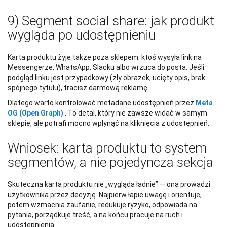
9) Segment social share: jak produkt
wygląda po udostępnieniu
Karta produktu żyje także poza sklepem: ktoś wysyła link na
Messengerze, WhatsApp, Slacku albo wrzuca do posta. Jeśli
podgląd linku jest przypadkowy (zły obrazek, ucięty opis, brak
spójnego tytułu), tracisz darmową reklamę.
Dlatego warto kontrolować metadane udostępnień przez
Meta
OG (Open Graph)
. To detal, który nie zawsze widać w samym
sklepie, ale potrafi mocno wpłynąć na kliknięcia z udostępnień.
Wniosek: karta produktu to system
segmentów, a nie pojedyncza sekcja
Skuteczna karta produktu nie „wygląda ładnie” — ona prowadzi
użytkownika przez decyzję. Najpierw łapie uwagę i orientuje,
potem wzmacnia zaufanie, redukuje ryzyko, odpowiada na
pytania, porządkuje treść, a na końcu pracuje na ruch i
udostępnienia.