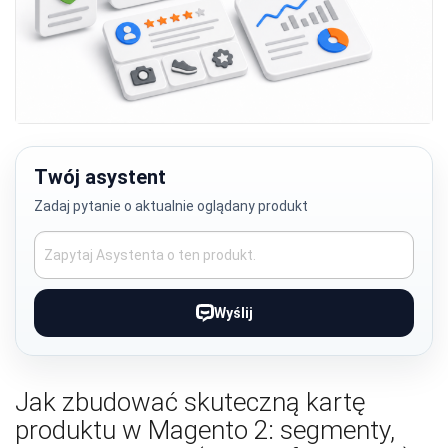
Przejdź
na
początek
Twój asystent
galerii
Zadaj pytanie o aktualnie oglądany produkt
Wyślij
Jak zbudować skuteczną kartę
produktu w Magento 2: segmenty,