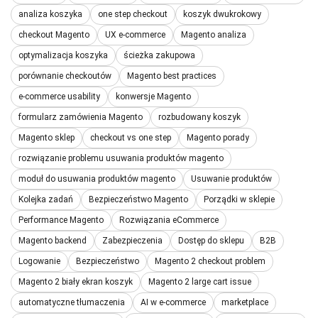
analiza koszyka
one step checkout
koszyk dwukrokowy
checkout Magento
UX e-commerce
Magento analiza
optymalizacja koszyka
ścieżka zakupowa
porównanie checkoutów
Magento best practices
e-commerce usability
konwersje Magento
formularz zamówienia Magento
rozbudowany koszyk
Magento sklep
checkout vs one step
Magento porady
rozwiązanie problemu usuwania produktów magento
moduł do usuwania produktów magento
Usuwanie produktów
Kolejka zadań
Bezpieczeństwo Magento
Porządki w sklepie
Performance Magento
Rozwiązania eCommerce
Magento backend
Zabezpieczenia
Dostęp do sklepu
B2B
Logowanie
Bezpieczeństwo
Magento 2 checkout problem
Magento 2 biały ekran koszyk
Magento 2 large cart issue
automatyczne tłumaczenia
AI w e-commerce
marketplace