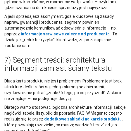
pytanie w kontekście, w momencie wątpliwości — czyli tam,
gdzie szansa na domknięcie sprzedaży jest najwyższa.
A jeśli sprzedajesz asortyment, gdzie kluczowe są zasady
napraw, gwarancji i producenta, segment powinien
automatycznie komunikować odpowiednie informacje — np.
poprzez
informacje serwisowe zależne od producenta
. To
działa jak „reduktor ryzyka”: klient widzi, że po zakupie nie
zostanie sam.
7) Segment treści: architektura
informacji zamiast ściany tekstu
Długa karta produktu nie jest problemem. Problemem jest brak
struktury. Jeśli treści są jedną kolumną bez hierarchii,
użytkownik nie potrafi „znaleźć tego, po co przyszedł”. A skoro
nie znajduje — nie podejmuje decyzji.
Dlatego warto stosować logiczną architekturę informacji: sekcje,
nagłówki, tabele, listy, pliki do pobrania, FAQ. W Magento często
realizuje się to przez
dodatkowe zakładki na karcie produktu
,
które pozwalają rozdzielić „co muszę wiedzieć teraz” od „co
mogę doczytać później”.