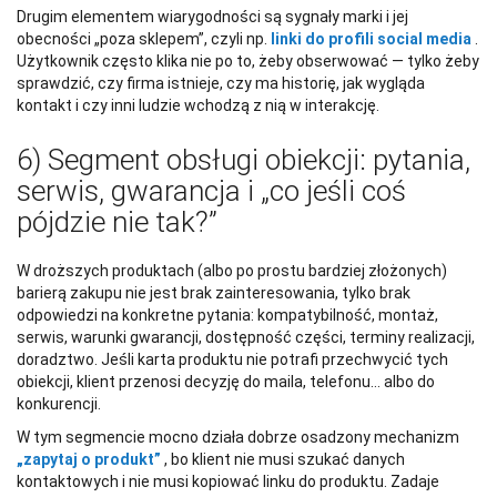
Drugim elementem wiarygodności są sygnały marki i jej
obecności „poza sklepem”, czyli np.
linki do profili social media
.
Użytkownik często klika nie po to, żeby obserwować — tylko żeby
sprawdzić, czy firma istnieje, czy ma historię, jak wygląda
kontakt i czy inni ludzie wchodzą z nią w interakcję.
6) Segment obsługi obiekcji: pytania,
serwis, gwarancja i „co jeśli coś
pójdzie nie tak?”
W droższych produktach (albo po prostu bardziej złożonych)
barierą zakupu nie jest brak zainteresowania, tylko brak
odpowiedzi na konkretne pytania: kompatybilność, montaż,
serwis, warunki gwarancji, dostępność części, terminy realizacji,
doradztwo. Jeśli karta produktu nie potrafi przechwycić tych
obiekcji, klient przenosi decyzję do maila, telefonu… albo do
konkurencji.
W tym segmencie mocno działa dobrze osadzony mechanizm
„zapytaj o produkt”
, bo klient nie musi szukać danych
kontaktowych i nie musi kopiować linku do produktu. Zadaje