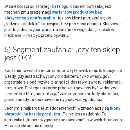
W zależności od strategii katalogu, czasem potrzebujesz
mechanizmu prezentacji
wariantów produktów bez
klasycznego configurable
, tak aby klient poruszał się po
„rodzinie produktu” intuicyjnie, bez poczucia chaosu. Kluczowe
jest tu jedno: wybór wariantu nie może wyglądać jak skok w
nieznane — ma być przewidywalny.
5) Segment zaufania: „czy ten sklep
jest OK?”
Zaufanie to waluta e-commerce. Użytkownik często kupuje nie
wtedy, gdy jest zachwycony produktem, tylko wtedy, gdy
przestaje się bać ryzyka: płatności, dostawy, zwrotu, reklamacji,
oszustwa. Dlatego na karcie produktu powinny być widoczne
elementy, które „normalizują” zakup: znane metody płatności,
jasne zasady, rozpoznawalne sygnały wiarygodności.
Jednym z najbardziej „niedocenianych” wzmacniaczy są
ikony
płatności na karcie produktu
. To nie jest ozdobnik. To
komunikat: „kupisz wygodnie i bezpiecznie”, a w wielu branżach
— realne skrócenie decyzji.