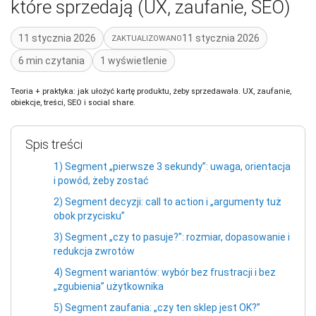
które sprzedają (UX, zaufanie, SEO)
11 stycznia 2026
11 stycznia 2026
ZAKTUALIZOWANO
6 min czytania
1 wyświetlenie
Teoria + praktyka: jak ułożyć kartę produktu, żeby sprzedawała. UX, zaufanie,
obiekcje, treści, SEO i social share.
Spis treści
1) Segment „pierwsze 3 sekundy”: uwaga, orientacja
i powód, żeby zostać
2) Segment decyzji: call to action i „argumenty tuż
obok przycisku”
3) Segment „czy to pasuje?”: rozmiar, dopasowanie i
redukcja zwrotów
4) Segment wariantów: wybór bez frustracji i bez
„zgubienia” użytkownika
5) Segment zaufania: „czy ten sklep jest OK?”