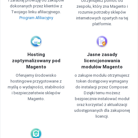
i zarabiaj prowizję od zakupów
Otrzymujesz pomoc od
dokonanych przez klientów z
zespołu, który zna Magento i
Twojego linku afiliacyjnego.
rozumie potrzeby sklepów
Program Afiliacyjny
internetowych opartych na tej
platformie.
Hosting
Jasne zasady
zoptymalizowany pod
licencjonowania
Magento
modułów Magento
Oferujemy środowisko
o zakupie modułu otrzymujesz
hostingowe przygotowane z
token dostępowy wymagany
myślą o wydajności, stabilności
do instalacji przez Composer.
i bezpieczeństwie sklepów
Dzięki temu możesz
Magento.
bezpiecznie instalować moduł
oraz korzystać z aktualizacji
udostępnianych dla zakupionej
licencji.