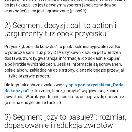
co jest okazją, co jest pewnym wyborem (społeczny dowód
słuszności), a co jest ograniczone (pilność).
2) Segment decyzji: call to action i
„argumenty tuż obok przycisku”
Przycisk „Dodaj do koszyka” to punkt kulminacyjny, ale rzadko
wystarcza sam. Tuż przy CTA użytkownik szuka potwierdzeń:
dostawa, zwroty, gwarancja, informacja „co dokładnie kupuję”
albo krótkie wyróżniki cech. Jeśli te informacje są schowane w
opisie albo w zakładce na dole strony, klient nie będzie przewijał
— tylko przerwie proces.
Dlatego tak dobrze działa zwięzły
opis pod przyciskiem „Dodaj
do koszyka”
: kilka zdań, które „domyka” wątpliwości, zanim
powstaną. W praktyce to miejsce na to, co naprawdę sprzedaje
(a nie na encyklopedię funkcji).
3) Segment „czy to pasuje?”: rozmiar,
dopasowanie i redukcja zwrotów