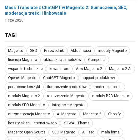
Mass Translate z ChatGPT w Magento 2: tłumaczenia, SEO,
moderacja treści i linkowanie
1 cze 2026
TAGI
Magento
SEO
Przewodnik
Aktualności
moduły Magento
licencja Magento
aktualizacje modułów
Composer
wsparcie techniczne
kowal.store
AI w Magento 2
Magento 2 AI
OpenAI Magento
ChatGPT Magento
support produktowy
porzucone koszyki
tłumaczenie produktów
moderacja opinii
moduły Magento 2
rozszerzenia Magento
moduły B2B Magento
moduły SEO Magento
integracje Magento
automatyzacja Magento
AI Magento
Magento 2
Shopify
koszty sklepu internetowego
KOWAL Theme
Magento Open Source
SEO Magento
AI Feed
mała firma