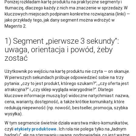
Poniżej rozkładam kartę produktu na praktyczne segmenty i
tłumaczę, dlaczego każdy z nich ma znaczenie w sprzedaży. W
kluczowych miejscach podpinam konkretne rozwiązania (linki) —
jako przykłady tego, jak dany segment można wdrożyć w
Magento 2.
1) Segment „pierwsze 3 sekundy”:
uwaga, orientacja i powód, żeby
zostać
Użytkownik po wejściu na kartę produktu nie czyta — on skanuje.
W pierwszych sekundach próbuje odpowiedzieć sobie na trzy
pytania: „czy to jest produkt, którego szukam?”, „czy oferta jest
atrakcyjna?” i „czy sklep wygląda wiarygodnie?”. Dlatego
kluczowe informacje muszą być widoczne natychmiast: nazwa,
cena, warianty, dostępność, a także krótkie komunikaty, które
redukują niepewność (np. nowość, bestseller, promocja, szybka
wysyłka).
W tym segmencie świetnie działa warstwa mikro-komunikatów,
czyli
etykiety produktowe
. Ich rola nie polega tylko na „ładnym
badge’u”, ale na sterowaniu uwagą: podpowiadają, co jest ważne,