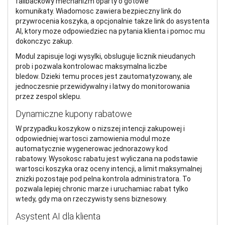
fallbackowy mechanizm oparty o gotowe
komunikaty. Wiadomosc zawiera bezpieczny link do
przywrocenia koszyka, a opcjonalnie takze link do asystenta
AI, ktory moze odpowiedziec na pytania klienta i pomoc mu
dokonczyc zakup.
Modul zapisuje logi wysylki, obsluguje licznik nieudanych
prob i pozwala kontrolowac maksymalna liczbe
bledow. Dzieki temu proces jest zautomatyzowany, ale
jednoczesnie przewidywalny i latwy do monitorowania
przez zespol sklepu.
Dynamiczne kupony rabatowe
W przypadku koszykow o nizszej intencji zakupowej i
odpowiedniej wartosci zamowienia modul moze
automatycznie wygenerowac jednorazowy kod
rabatowy. Wysokosc rabatu jest wyliczana na podstawie
wartosci koszyka oraz oceny intencji, a limit maksymalnej
znizki pozostaje pod pelna kontrola administratora. To
pozwala lepiej chronic marze i uruchamiac rabat tylko
wtedy, gdy ma on rzeczywisty sens biznesowy.
Asystent AI dla klienta