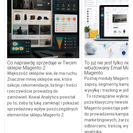
Co naprawdę sprzedaje w Twoim
To już nie jest tylko new
sklepie Magento 2
wbudowany Email Mark
Magento
Większość sklepów wie, ile ma ruchu.
Poznaj moduły Magento, k
Znacznie mniej sklepów wie, które
zapisy, segmenty, kampan
sekcje, rekomendacje, listingi i treści
wysyłkę i tracking w jed
rzeczywiście prowadzą do
. To rozwiązanie wykracz
zamówień. Kowal Analytics powstał
poza klasyczny newslette
po to, żeby tę lukę zamknąć i pokazać
Magento powstaje pełne 
sprzedażowy wpływ poszczególnych
do prowadzenia kampanii
elementów sklepu Magento 2.
marketingowych, zarząd
odbiorcami, treścią, wysył
analityką.