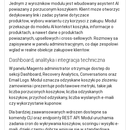
Jednym z wyroznikow modulu jest wbudowany asystent AI
powiazany z porzuconym koszykiem. Klient moze otworzyc
dedykowany link i zadac pytanie dotyczace
produktow, wyboru wariantu czy korzysci z zakupu. Modul
przekazuje do modelu AI kontekst koszyka, informacje o
produktach, a nawet dane o produktach
powiazanych, upsellowych i cross-sellowych. Rozmowy sa
zapisywane w panelu administracyjnym, co daje zespolowi
wglad w realne obiekcje zakupowe klientow.
Dashboard, analityka i integracja techniczna
W panelu Magento administrator otrzymuje dostep do
sekcji Dashboard, Recovery Analytics, Conversations oraz
Email Logs. Modul oznacza odzyskane koszyki po zlozeniu
zamowienia i prezentuje podstawowe metryki, takie jak
liczba porzuconych koszykow, liczba odzyskanych
koszykow, przychod odzyskany, liczba wyslanych e-maili
czy wykorzystanie kuponow.
Dla bardziej zaawansowanych wdrozen dostepne sa
komendy CLI oraz endpointy REST API. Modul uruchamia
zadania cron do wykrywania koszykow, scoringu i wysylki e-
maili, dzieki czemu dobrze wpisuje sie w standardowa