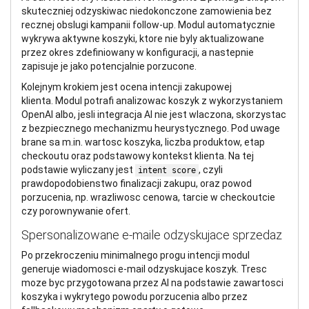
skuteczniej odzyskiwac niedokonczone zamowienia bez
recznej obslugi kampanii follow-up. Modul automatycznie
wykrywa aktywne koszyki, ktore nie byly aktualizowane
przez okres zdefiniowany w konfiguracji, a nastepnie
zapisuje je jako potencjalnie porzucone.
Kolejnym krokiem jest ocena intencji zakupowej
klienta. Modul potrafi analizowac koszyk z wykorzystaniem
OpenAI albo, jesli integracja AI nie jest wlaczona, skorzystac
z bezpiecznego mechanizmu heurystycznego. Pod uwage
brane sa m.in. wartosc koszyka, liczba produktow, etap
checkoutu oraz podstawowy kontekst klienta. Na tej
podstawie wyliczany jest
, czyli
intent score
prawdopodobienstwo finalizacji zakupu, oraz powod
porzucenia, np. wrazliwosc cenowa, tarcie w checkoutcie
czy porownywanie ofert.
Spersonalizowane e-maile odzyskujace sprzedaz
Po przekroczeniu minimalnego progu intencji modul
generuje wiadomosci e-mail odzyskujace koszyk. Tresc
moze byc przygotowana przez AI na podstawie zawartosci
koszyka i wykrytego powodu porzucenia albo przez