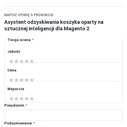
W Bikechill.pl klient porzuca koszyk najczęściej
wtedy, gdy porównuje typ roweru, rozmiar
ramy, osprzęt albo dodatkowe akcesoria. Zakup jest
NAPISZ OPINIĘ O PRODUKCIE:
Asystent odzyskiwania koszyka oparty na
techniczny i sezonowy, więc chwila wahania może
sztucznej inteligencji dla Magento 2
wynikać z potrzeby potwierdzenia, czy wybrany model
pasuje do trasy, wzrostu i stylu jazdy.
Twoja ocena
Kowal AI Abandoned Cart pomaga wrócić do tej decyzji
bez presji. Moduł wykrywa porzucony koszyk, wysyła
Jakość
wiadomość z linkiem powrotu i może skierować
1 star
2 stars
3 stars
4 stars
5 stars
klienta do asystenta AI, który odpowie na pytania o
dopasowanie, warianty oraz elementy zestawu.
Cena
1 star
2 stars
3 stars
4 stars
5 stars
Wsparcie
1 star
2 stars
3 stars
4 stars
5 stars
Pseudonim
Podsumowanie