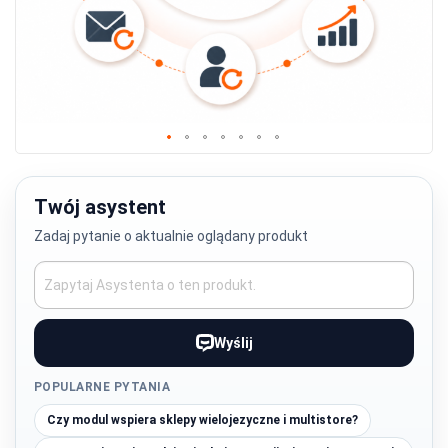
Przejdź
na
początek
Twój asystent
galerii
Zadaj pytanie o aktualnie oglądany produkt
Wyślij
POPULARNE PYTANIA
Czy modul wspiera sklepy wielojezyczne i multistore?