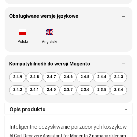
Obsługiwane wersje językowe
Polski
Angielski
Kompatybilność do wersji Magento
2.4.9
2.4.8
2.4.7
2.4.6
2.4.5
2.4.4
2.4.3
2.4.2
2.4.1
2.4.0
2.3.7
2.3.6
2.3.5
2.3.4
Opis produktu
Inteligentne odzyskiwanie porzuconych koszykow
AI Cart Recovery Assistant for Magento 2 pomaga sklepom