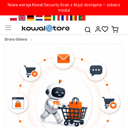
Nowa wersja Kowal Security Scan z AI już dostępna — zobacz
moduł
Przejdź
PL
EN
DE
NL
ES
IT
FR
RO
PT
do
Mój k
Szukaj
treści
Strona Główna
Przejdź
na
koniec
galerii