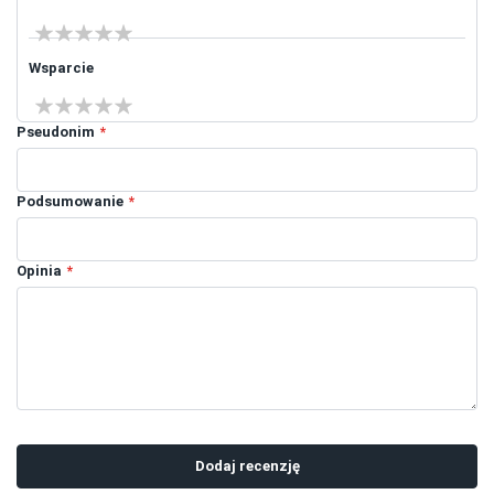
1 star
2 stars
3 stars
4 stars
5 stars
Wsparcie
1 star
2 stars
3 stars
4 stars
5 stars
Pseudonim
Podsumowanie
Opinia
Dodaj recenzję