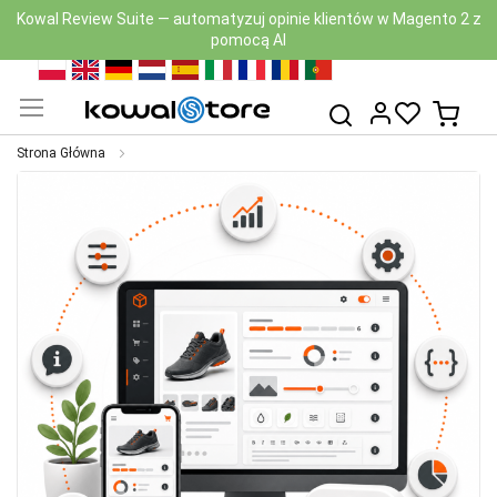
Kowal Review Suite — automatyzuj opinie klientów w Magento 2 z
pomocą AI
Przejdź
PL
EN
DE
NL
ES
IT
FR
RO
PT
do
Mój k
Szukaj
treści
Strona Główna
Przejdź
na
koniec
galerii