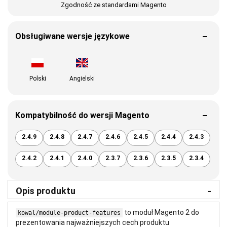
Zgodność ze standardami Magento
Obsługiwane wersje językowe
Polski
Angielski
Kompatybilność do wersji Magento
2.4.9
2.4.8
2.4.7
2.4.6
2.4.5
2.4.4
2.4.3
2.4.2
2.4.1
2.4.0
2.3.7
2.3.6
2.3.5
2.3.4
Opis produktu
to moduł Magento 2 do
kowal/module-product-features
prezentowania najważniejszych cech produktu