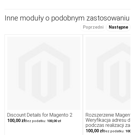
Inne moduły o podobnym zastosowaniu
Poprzedni
Następne
Discount Details for Magento 2
Rozszerzenie Magento 
Weryfikacja adresu do
100,00 zł
100,00 zł
podczas realizacji zam
100,00 zł
100,00