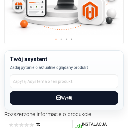
Przejdź
na
początek
Twój asystent
galerii
Zadaj pytanie o aktualnie oglądany produkt
Wyślij
Rozszerzone informacje o produkcie
INSTALACJA