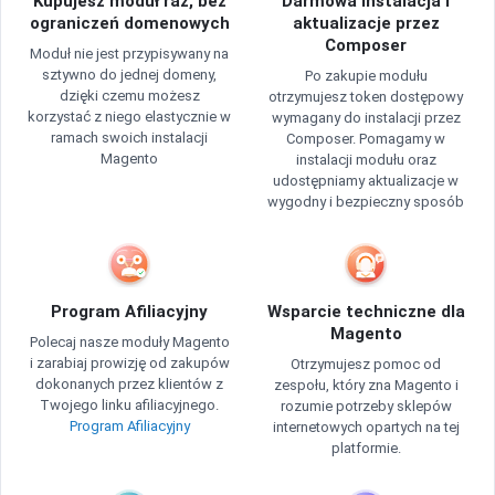
Kupujesz moduł raz, bez
Darmowa instalacja i
ograniczeń domenowych
aktualizacje przez
Composer
Moduł nie jest przypisywany na
sztywno do jednej domeny,
Po zakupie modułu
dzięki czemu możesz
otrzymujesz token dostępowy
korzystać z niego elastycznie w
wymagany do instalacji przez
ramach swoich instalacji
Composer. Pomagamy w
Magento
instalacji modułu oraz
udostępniamy aktualizacje w
wygodny i bezpieczny sposób
Program Afiliacyjny
Wsparcie techniczne dla
Magento
Polecaj nasze moduły Magento
i zarabiaj prowizję od zakupów
Otrzymujesz pomoc od
dokonanych przez klientów z
zespołu, który zna Magento i
Twojego linku afiliacyjnego.
rozumie potrzeby sklepów
Program Afiliacyjny
internetowych opartych na tej
platformie.