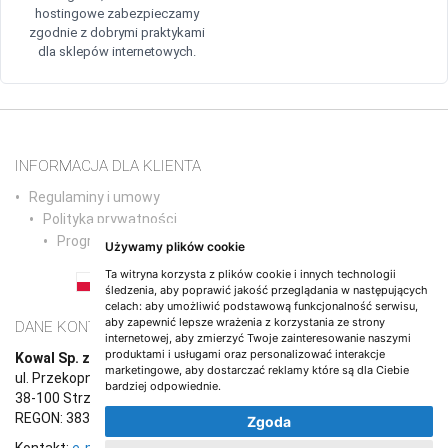
hostingowe zabezpieczamy
zgodnie z dobrymi praktykami
dla sklepów internetowych.
INFORMACJA DLA KLIENTA
Regulaminy i umowy
Polityka prywatności
Program partnerski
Używamy plików cookie
Ta witryna korzysta z plików cookie i innych technologii
śledzenia, aby poprawić jakość przeglądania w następujących
PL
EN
DE
NL
ES
IT
FR
RO
PT
celach:
aby umożliwić podstawową funkcjonalność serwisu
,
aby zapewnić lepsze wrażenia z korzystania ze strony
DANE KONTAKTOWE
internetowej
,
aby zmierzyć Twoje zainteresowanie naszymi
produktami i usługami oraz personalizować interakcje
Kowal Sp. z o.o.
marketingowe
,
aby dostarczać reklamy które są dla Ciebie
ul. Przekopna 6/1,
bardziej odpowiednie
.
38-100 Strzyżów
REGON: 383765987, NIP: 8191670708
Zgoda