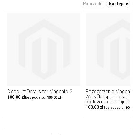
Poprzedni
Następne
Discount Details for Magento 2
Rozszerzenie Magento 
Weryfikacja adresu do
100,00 zł
100,00 zł
podczas realizacji zam
100,00 zł
100,00