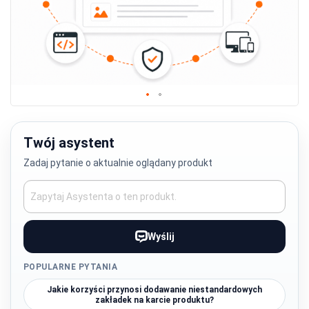
Przejdź
na
początek
Twój asystent
galerii
Zadaj pytanie o aktualnie oglądany produkt
Wyślij
POPULARNE PYTANIA
Jakie korzyści przynosi dodawanie niestandardowych
zakładek na karcie produktu?