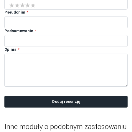
1 star
2 stars
3 stars
4 stars
5 stars
Pseudonim
Podsumowanie
Opinia
Dodaj recenzję
Inne moduły o podobnym zastosowaniu