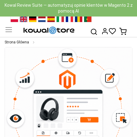
Kowal Review Suite — automatyzuj opinie klientów w Magento 2 z
pomocą AI
Przejdź
PL
EN
DE
NL
ES
IT
FR
RO
PT
do
Mój k
Szukaj
treści
Strona Główna
Przejdź
na
koniec
galerii