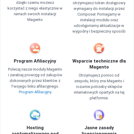
dzięki czemu możesz
otrzymujesz token dostępowy
korzystać z niego elastycznie w
wymagany do instalacji przez
ramach swoich instalacji
Composer. Pomagamy w
Magento
instalacji modułu oraz
udostępniamy aktualizacje w
wygodny i bezpieczny sposób
Program Afiliacyjny
Wsparcie techniczne dla
Magento
Polecaj nasze moduły Magento
i zarabiaj prowizję od zakupów
Otrzymujesz pomoc od
dokonanych przez klientów z
zespołu, który zna Magento i
Twojego linku afiliacyjnego.
rozumie potrzeby sklepów
Program Afiliacyjny
internetowych opartych na tej
platformie.
Hosting
Jasne zasady
zoptymalizowany pod
licencjonowania