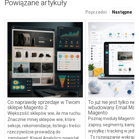
Powiązane artykuły
Poprzedni
Następne
Co naprawdę sprzedaje w Twoim
To już nie jest tylko new
sklepie Magento 2
wbudowany Email Mark
Magento
Większość sklepów wie, ile ma ruchu.
Poznaj moduły Magento, k
Znacznie mniej sklepów wie, które
zapisy, segmenty, kampan
sekcje, rekomendacje, listingi i treści
wysyłkę i tracking w jed
rzeczywiście prowadzą do
. To rozwiązanie wykracz
zamówień. Kowal Analytics powstał