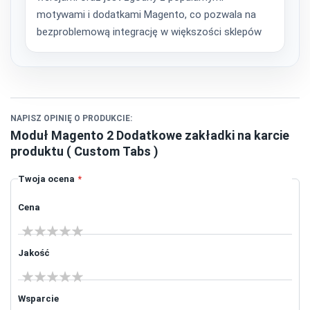
motywami i dodatkami Magento, co pozwala na
bezproblemową integrację w większości sklepów
NAPISZ OPINIĘ O PRODUKCIE:
Moduł Magento 2 Dodatkowe zakładki na karcie
produktu ( Custom Tabs )
Twoja ocena
Cena
1 star
2 stars
3 stars
4 stars
5 stars
Jakość
1 star
2 stars
3 stars
4 stars
5 stars
Wsparcie