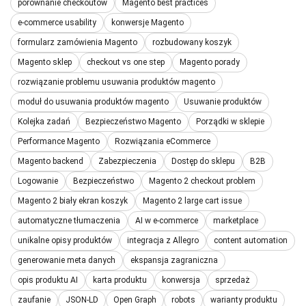
porównanie checkoutów
Magento best practices
e-commerce usability
konwersje Magento
formularz zamówienia Magento
rozbudowany koszyk
Magento sklep
checkout vs one step
Magento porady
rozwiązanie problemu usuwania produktów magento
moduł do usuwania produktów magento
Usuwanie produktów
Kolejka zadań
Bezpieczeństwo Magento
Porządki w sklepie
Performance Magento
Rozwiązania eCommerce
Magento backend
Zabezpieczenia
Dostęp do sklepu
B2B
Logowanie
Bezpieczeństwo
Magento 2 checkout problem
Magento 2 biały ekran koszyk
Magento 2 large cart issue
automatyczne tłumaczenia
AI w e-commerce
marketplace
unikalne opisy produktów
integracja z Allegro
content automation
generowanie meta danych
ekspansja zagraniczna
opis produktu AI
karta produktu
konwersja
sprzedaż
zaufanie
JSON-LD
Open Graph
robots
warianty produktu