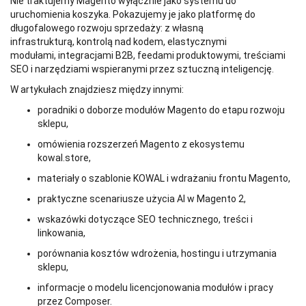
Nie traktujemy Magento wyłącznie jako systemu do
uruchomienia koszyka. Pokazujemy je jako platformę do
długofalowego rozwoju sprzedaży: z własną
infrastrukturą, kontrolą nad kodem, elastycznymi
modułami, integracjami B2B, feedami produktowymi, treściami
SEO i narzędziami wspieranymi przez sztuczną inteligencję.
W artykułach znajdziesz między innymi:
poradniki o doborze modułów Magento do etapu rozwoju
sklepu,
omówienia rozszerzeń Magento z ekosystemu
kowal.store,
materiały o szablonie KOWAL i wdrażaniu frontu Magento,
praktyczne scenariusze użycia AI w Magento 2,
wskazówki dotyczące SEO technicznego, treści i
linkowania,
porównania kosztów wdrożenia, hostingu i utrzymania
sklepu,
informacje o modelu licencjonowania modułów i pracy
przez Composer.