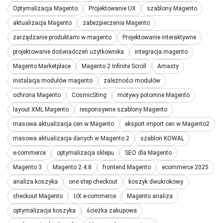
Optymalizacja Magento
Projektowanie UX
szablony Magento
aktualizacja Magento
zabezpieczenia Magento
zarządzanie produktami w magento
Projektowanie interaktywne
projektowanie doświadczeń użytkownika
integracja magento
Magento Marketplace
Magento 2 Infinite Scroll
Amasty
instalacja modułów magento
zależności modułów
ochrona Magento
CosmicSting
motywy potomne Magento
layout XML Magento
responsywne szablony Magento
masowa aktualizacja cen w Magento
eksport import cen w Magento2
masowa aktualizacja danych w Magento 2
szablon KOWAL
e-commerce
optymalizacja sklepu
SEO dla Magento
Magento 3
Magento 2.4.8
frontend Magento
ecommerce 2025
analiza koszyka
one step checkout
koszyk dwukrokowy
checkout Magento
UX e-commerce
Magento analiza
optymalizacja koszyka
ścieżka zakupowa