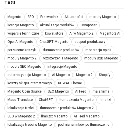
TAGI
Magento
SEO
Przewodnik
Aktualności
moduły Magento
licencja Magento
aktualizacje modułów
Composer
wsparcie techniczne
kowal.store
AI w Magento 2
Magento 2 AI
OpenAI Magento
ChatGPT Magento
support produktowy
porzucone koszyki
tłumaczenie produktów
moderacja opinii
moduły Magento 2
rozszerzenia Magento
moduły B2B Magento
moduły SEO Magento
integracje Magento
automatyzacja Magento
AI Magento
Magento 2
Shopify
koszty sklepu internetowego
KOWAL Theme
Magento Open Source
SEO Magento
AI Feed
mała firma
Mass Translate
ChatGPT
tłumaczenia Magento
llms.txt
lokalizacja treści
tłumaczenie produktów Magento 2
SEO w Magento 2
llms.txt Magento
AI Feed Magento
lokalizacja treści w Magento
podmiana linków po tłumaczeniu