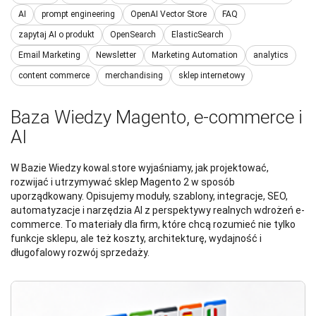
AI
prompt engineering
OpenAI Vector Store
FAQ
zapytaj AI o produkt
OpenSearch
ElasticSearch
Email Marketing
Newsletter
Marketing Automation
analytics
content commerce
merchandising
sklep internetowy
Baza Wiedzy Magento, e-commerce i
AI
W Bazie Wiedzy kowal.store wyjaśniamy, jak projektować,
rozwijać i utrzymywać sklep Magento 2 w sposób
uporządkowany. Opisujemy moduły, szablony, integracje, SEO,
automatyzacje i narzędzia AI z perspektywy realnych wdrożeń e-
commerce. To materiały dla firm, które chcą rozumieć nie tylko
funkcje sklepu, ale też koszty, architekturę, wydajność i
długofalowy rozwój sprzedaży.