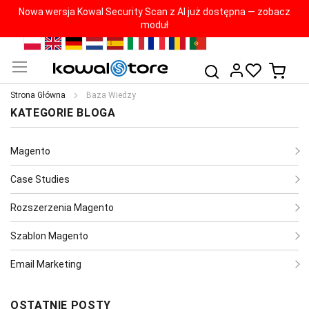
Nowa wersja Kowal Security Scan z AI już dostępna — zobacz
moduł
Przejdź
PL
EN
DE
NL
ES
IT
FR
RO
PT
do
Mój k
Szukaj
treści
Strona Główna
Baza Wiedzy
KATEGORIE BLOGA
Magento
Case Studies
Rozszerzenia Magento
Szablon Magento
Email Marketing
OSTATNIE POSTY