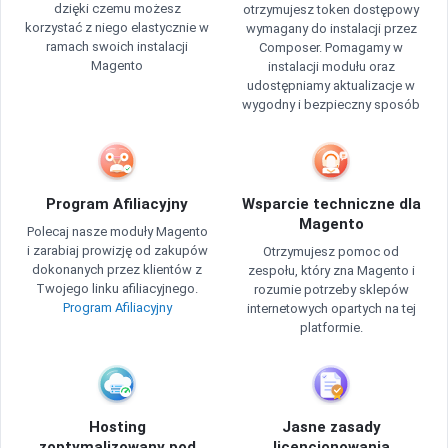
dzięki czemu możesz
otrzymujesz token dostępowy
korzystać z niego elastycznie w
wymagany do instalacji przez
ramach swoich instalacji
Composer. Pomagamy w
Magento
instalacji modułu oraz
udostępniamy aktualizacje w
wygodny i bezpieczny sposób
Program Afiliacyjny
Wsparcie techniczne dla
Magento
Polecaj nasze moduły Magento
i zarabiaj prowizję od zakupów
Otrzymujesz pomoc od
dokonanych przez klientów z
zespołu, który zna Magento i
Twojego linku afiliacyjnego.
rozumie potrzeby sklepów
Program Afiliacyjny
internetowych opartych na tej
platformie.
Hosting
Jasne zasady
zoptymalizowany pod
licencjonowania