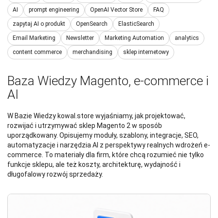
AI
prompt engineering
OpenAI Vector Store
FAQ
zapytaj AI o produkt
OpenSearch
ElasticSearch
Email Marketing
Newsletter
Marketing Automation
analytics
content commerce
merchandising
sklep internetowy
Baza Wiedzy Magento, e-commerce i
AI
W Bazie Wiedzy kowal.store wyjaśniamy, jak projektować,
rozwijać i utrzymywać sklep Magento 2 w sposób
uporządkowany. Opisujemy moduły, szablony, integracje, SEO,
automatyzacje i narzędzia AI z perspektywy realnych wdrożeń e-
commerce. To materiały dla firm, które chcą rozumieć nie tylko
funkcje sklepu, ale też koszty, architekturę, wydajność i
długofalowy rozwój sprzedaży.