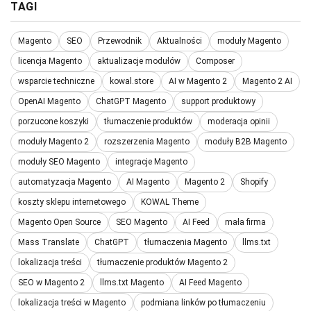
TAGI
Magento
SEO
Przewodnik
Aktualności
moduły Magento
licencja Magento
aktualizacje modułów
Composer
wsparcie techniczne
kowal.store
AI w Magento 2
Magento 2 AI
OpenAI Magento
ChatGPT Magento
support produktowy
porzucone koszyki
tłumaczenie produktów
moderacja opinii
moduły Magento 2
rozszerzenia Magento
moduły B2B Magento
moduły SEO Magento
integracje Magento
automatyzacja Magento
AI Magento
Magento 2
Shopify
koszty sklepu internetowego
KOWAL Theme
Magento Open Source
SEO Magento
AI Feed
mała firma
Mass Translate
ChatGPT
tłumaczenia Magento
llms.txt
lokalizacja treści
tłumaczenie produktów Magento 2
SEO w Magento 2
llms.txt Magento
AI Feed Magento
lokalizacja treści w Magento
podmiana linków po tłumaczeniu