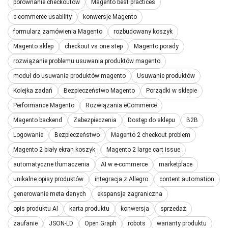
porównanie checkoutów
Magento best practices
e-commerce usability
konwersje Magento
formularz zamówienia Magento
rozbudowany koszyk
Magento sklep
checkout vs one step
Magento porady
rozwiązanie problemu usuwania produktów magento
moduł do usuwania produktów magento
Usuwanie produktów
Kolejka zadań
Bezpieczeństwo Magento
Porządki w sklepie
Performance Magento
Rozwiązania eCommerce
Magento backend
Zabezpieczenia
Dostęp do sklepu
B2B
Logowanie
Bezpieczeństwo
Magento 2 checkout problem
Magento 2 biały ekran koszyk
Magento 2 large cart issue
automatyczne tłumaczenia
AI w e-commerce
marketplace
unikalne opisy produktów
integracja z Allegro
content automation
generowanie meta danych
ekspansja zagraniczna
opis produktu AI
karta produktu
konwersja
sprzedaż
zaufanie
JSON-LD
Open Graph
robots
warianty produktu