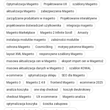
Optymalizacja Magento
Projektowanie UX
szablony Magento
aktualizacja Magento
zabezpieczenia Magento
zarządzanie produktami w magento
Projektowanie interaktywne
projektowanie doświadczeń użytkownika
integracja magento
Magento Marketplace
Magento 2 Infinite Scroll
Amasty
instalacja modułów magento
zależności modułów
ochrona Magento
CosmicSting
motywy potomne Magento
layout XML Magento
responsywne szablony Magento
masowa aktualizacja cen w Magento
eksport import cen w Magento2
masowa aktualizacja danych w Magento 2
szablon KOWAL
e-commerce
optymalizacja sklepu
SEO dla Magento
Magento 3
Magento 2.4.8
frontend Magento
ecommerce 2025
analiza koszyka
one step checkout
koszyk dwukrokowy
checkout Magento
UX e-commerce
Magento analiza
optymalizacja koszyka
ścieżka zakupowa