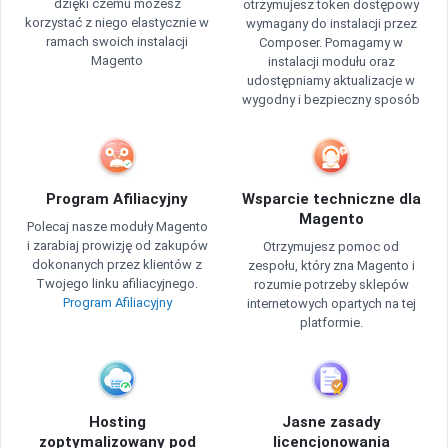
dzięki czemu możesz
otrzymujesz token dostępowy
korzystać z niego elastycznie w
wymagany do instalacji przez
ramach swoich instalacji
Composer. Pomagamy w
Magento
instalacji modułu oraz
udostępniamy aktualizacje w
wygodny i bezpieczny sposób
Program Afiliacyjny
Wsparcie techniczne dla
Magento
Polecaj nasze moduły Magento
i zarabiaj prowizję od zakupów
Otrzymujesz pomoc od
dokonanych przez klientów z
zespołu, który zna Magento i
Twojego linku afiliacyjnego.
rozumie potrzeby sklepów
Program Afiliacyjny
internetowych opartych na tej
platformie.
Hosting
Jasne zasady
zoptymalizowany pod
licencjonowania