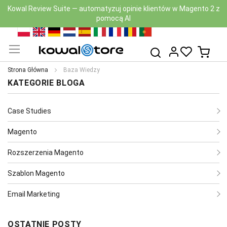
Nowa wersja Kowal Security Scan z AI już dostępna — zobacz
moduł
Przejdź
PL
EN
DE
NL
ES
IT
FR
RO
PT
do
Mój k
Szukaj
treści
Strona Główna
Baza Wiedzy
KATEGORIE BLOGA
Case Studies
Magento
Rozszerzenia Magento
Szablon Magento
Email Marketing
OSTATNIE POSTY