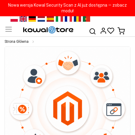
Nowa wersja Kowal Security Scan z AI już dostępna — zobacz
moduł
Przejdź
PL
EN
DE
NL
ES
IT
FR
RO
PT
do
Mój k
Szukaj
treści
Strona Główna
Przejdź
na
koniec
galerii