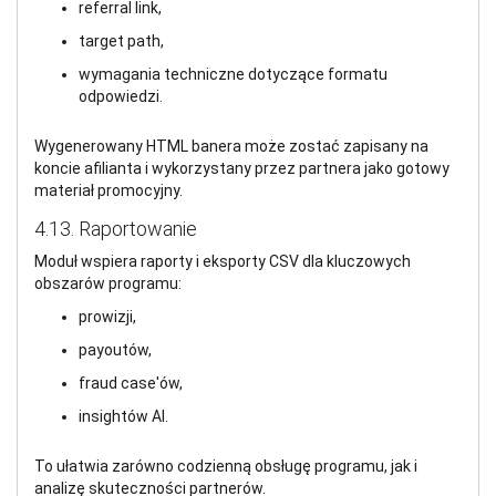
referral link,
target path,
wymagania techniczne dotyczące formatu
odpowiedzi.
Wygenerowany HTML banera może zostać zapisany na
koncie afilianta i wykorzystany przez partnera jako gotowy
materiał promocyjny.
4.13. Raportowanie
Moduł wspiera raporty i eksporty CSV dla kluczowych
obszarów programu:
prowizji,
payoutów,
fraud case'ów,
insightów AI.
To ułatwia zarówno codzienną obsługę programu, jak i
analizę skuteczności partnerów.