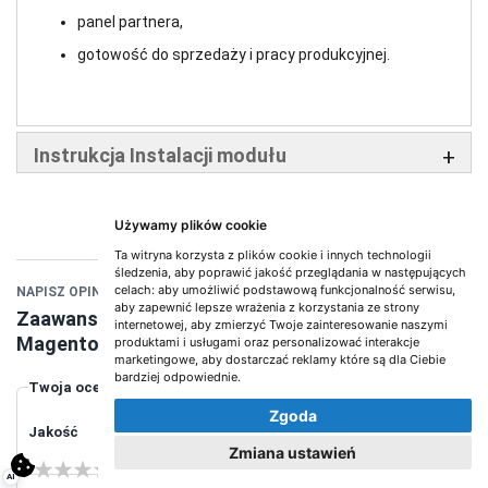
panel partnera,
gotowość do sprzedaży i pracy produkcyjnej.
Instrukcja Instalacji modułu
Używamy plików cookie
Ta witryna korzysta z plików cookie i innych technologii
śledzenia, aby poprawić jakość przeglądania w następujących
celach:
aby umożliwić podstawową funkcjonalność serwisu
,
NAPISZ OPINIĘ O PRODUKCIE:
aby zapewnić lepsze wrażenia z korzystania ze strony
Zaawansowany Moduł Afiliacyjny (Affiliate) dla
internetowej
,
aby zmierzyć Twoje zainteresowanie naszymi
Magento 2
produktami i usługami oraz personalizować interakcje
marketingowe
,
aby dostarczać reklamy które są dla Ciebie
bardziej odpowiednie
.
Twoja ocena
Zgoda
Jakość
Zmiana ustawień
1 star
2 stars
3 stars
4 stars
5 stars
AI