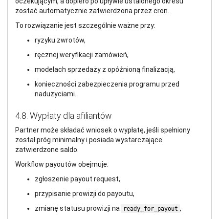
oczekującym, a dopiero po upływie ustalonego okresu
zostać automatycznie zatwierdzona przez cron.
To rozwiązanie jest szczególnie ważne przy:
ryzyku zwrotów,
ręcznej weryfikacji zamówień,
modelach sprzedaży z opóźnioną finalizacją,
konieczności zabezpieczenia programu przed
nadużyciami.
4.8. Wypłaty dla afiliantów
Partner może składać wniosek o wypłatę, jeśli spełniony
został próg minimalny i posiada wystarczające
zatwierdzone saldo.
Workflow payoutów obejmuje:
zgłoszenie payout request,
przypisanie prowizji do payoutu,
zmianę statusu prowizji na
,
ready_for_payout