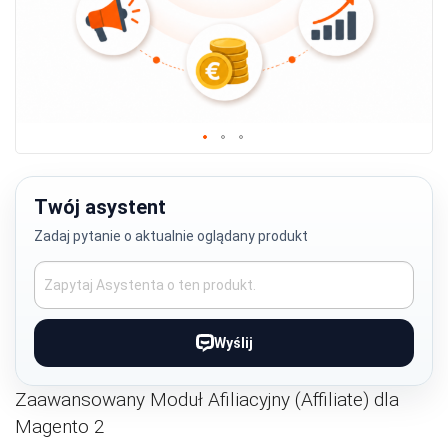
Przejdź
na
początek
Twój asystent
galerii
Zadaj pytanie o aktualnie oglądany produkt
Wyślij
Zaawansowany Moduł Afiliacyjny (Affiliate) dla
Magento 2