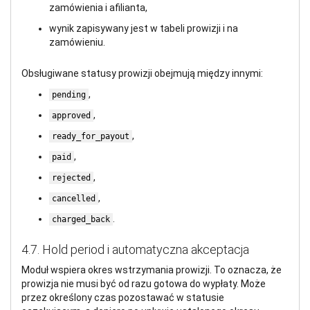
zamówienia i afilianta,
wynik zapisywany jest w tabeli prowizji i na
zamówieniu.
Obsługiwane statusy prowizji obejmują między innymi:
,
pending
,
approved
,
ready_for_payout
,
paid
,
rejected
,
cancelled
.
charged_back
4.7. Hold period i automatyczna akceptacja
Moduł wspiera okres wstrzymania prowizji. To oznacza, że
prowizja nie musi być od razu gotowa do wypłaty. Może
przez określony czas pozostawać w statusie