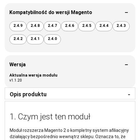
Kompatybilność do wersji Magento
2.4.9
2.4.8
2.4.7
2.4.6
2.4.5
2.4.4
2.4.3
2.4.2
2.4.1
2.4.0
Wersja
Aktualna wersja modułu
v1.1.20
Opis produktu
1. Czym jest ten moduł
Moduł rozszerza Magento 2 o kompletny system afiliacyjny
działający bezpośrednio wewnątrz sklepu. Oznacza to, że