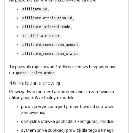
Na poziomie zamówienia zapisywane są dane:
,
affiliate_id
,
affiliate_attribution_id
,
affiliate_referral_code
,
is_affiliate_order
,
affiliate_commission_amount
.
affiliate_commission_status
To pozwala raportować źródło sprzedaży bezpośrednio
na
i
.
quote
sales_order
4.6. Naliczanie prowizji
Prowizja tworzona jest automatycznie dla zamówienia
afiliacyjnego. W aktualnym modelu:
prowizja wyliczana jest procentowo od subtotalu
zamówienia,
domyślna stawka pochodzi z konfiguracji modułu,
system unika duplikacji prowizji dla tego samego