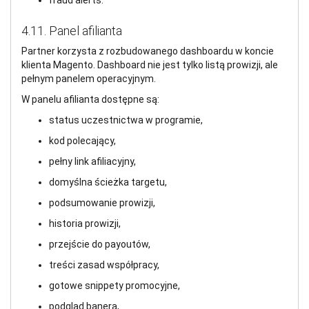
fraud alerts.
4.11. Panel afilianta
Partner korzysta z rozbudowanego dashboardu w koncie
klienta Magento. Dashboard nie jest tylko listą prowizji, ale
pełnym panelem operacyjnym.
W panelu afilianta dostępne są:
status uczestnictwa w programie,
kod polecający,
pełny link afiliacyjny,
domyślna ścieżka targetu,
podsumowanie prowizji,
historia prowizji,
przejście do payoutów,
treści zasad współpracy,
gotowe snippety promocyjne,
podgląd banera,