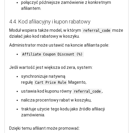
połączyć późniejsze zamówienie z konkretnym
afiliantem.
4.4. Kod afiliacyjny i kupon rabatowy
Moduł wspiera także model, w którym
może
referral_code
działać jako kod rabatowy w koszyku.
Administrator może ustawić na koncie afilianta pole:
Affiliate Coupon Discount (%)
Jeśli wartość jest większa od zera, system:
synchronizuje natywną
regułę
Magento,
Cart Price Rule
ustawia kod kuponu równy
,
referral_code
nalicza procentowy rabat w koszyku,
traktuje użycie tego kodu jako źródło afiliacji
zamówienia.
Dzięki temu afiliant może promować: