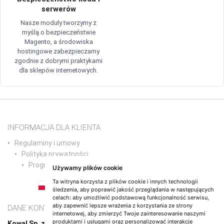
serwerów
Nasze moduły tworzymy z
myślą o bezpieczeństwie
Magento, a środowiska
hostingowe zabezpieczamy
zgodnie z dobrymi praktykami
dla sklepów internetowych.
INFORMACJA DLA KLIENTA
Regulaminy i umowy
Polityka prywatności
Program partnerski
Używamy plików cookie
Ta witryna korzysta z plików cookie i innych technologii
śledzenia, aby poprawić jakość przeglądania w następujących
PL
EN
DE
NL
ES
IT
FR
RO
PT
celach:
aby umożliwić podstawową funkcjonalność serwisu
,
aby zapewnić lepsze wrażenia z korzystania ze strony
DANE KONTAKTOWE
internetowej
,
aby zmierzyć Twoje zainteresowanie naszymi
produktami i usługami oraz personalizować interakcje
Kowal Sp. z o.o.