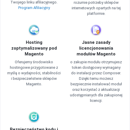
Twojego linku afiliacyjnego.
rozumie potrzeby sklepów
Program Afiliacyjny
internetowych opartych na tej
platformie.
Hosting
Jasne zasady
zoptymalizowany pod
licencjonowania
Magento
modułów Magento
Oferujemy środowisko
o zakupie modułu otrzymujesz
hostingowe przygotowane z
token dostępowy wymagany
myślą o wydajności, stabilności
do instalacji przez Composer.
i bezpieczeństwie sklepów
Dzięki temu możesz
Magento.
bezpiecznie instalować moduł
oraz korzystać z aktualizacji
udostępnianych dla zakupionej
licencji.
Bezpieczeństwo kodu i