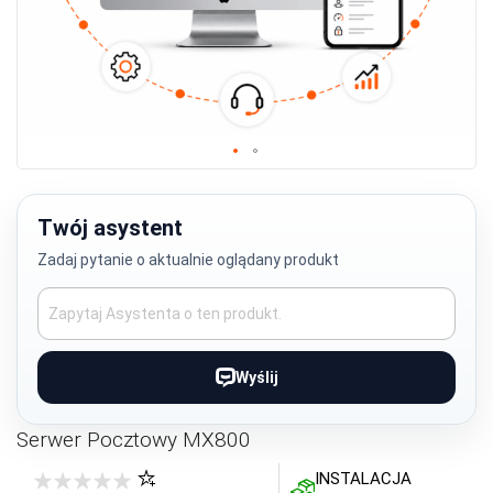
Przejdź
na
początek
Twój asystent
galerii
Zadaj pytanie o aktualnie oglądany produkt
Wyślij
Serwer Pocztowy MX800
INSTALACJA