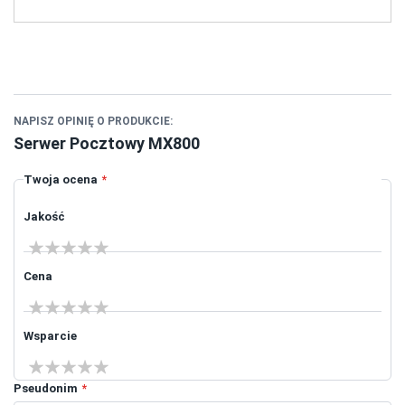
NAPISZ OPINIĘ O PRODUKCIE:
Serwer Pocztowy MX800
Twoja ocena
Jakość
1 star
2 stars
3 stars
4 stars
5 stars
Cena
1 star
2 stars
3 stars
4 stars
5 stars
Wsparcie
1 star
2 stars
3 stars
4 stars
5 stars
Pseudonim