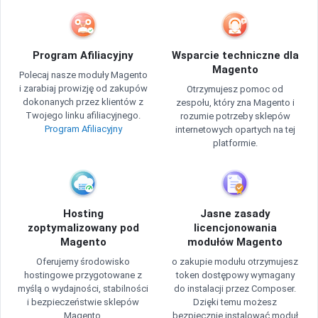
Program Afiliacyjny
Wsparcie techniczne dla
Magento
Polecaj nasze moduły Magento
i zarabiaj prowizję od zakupów
Otrzymujesz pomoc od
dokonanych przez klientów z
zespołu, który zna Magento i
Twojego linku afiliacyjnego.
rozumie potrzeby sklepów
Program Afiliacyjny
internetowych opartych na tej
platformie.
Hosting
Jasne zasady
zoptymalizowany pod
licencjonowania
Magento
modułów Magento
Oferujemy środowisko
o zakupie modułu otrzymujesz
hostingowe przygotowane z
token dostępowy wymagany
myślą o wydajności, stabilności
do instalacji przez Composer.
i bezpieczeństwie sklepów
Dzięki temu możesz
Magento.
bezpiecznie instalować moduł