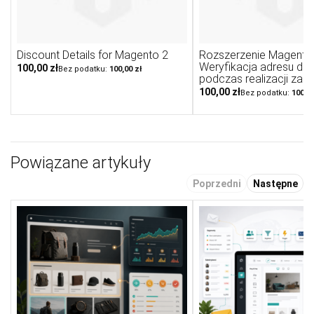
Discount Details for Magento 2
Rozszerzenie Magento 
Weryfikacja adresu do
100,00 zł
100,00 zł
podczas realizacji zam
100,00 zł
100,00
Powiązane artykuły
Poprzedni
Następne