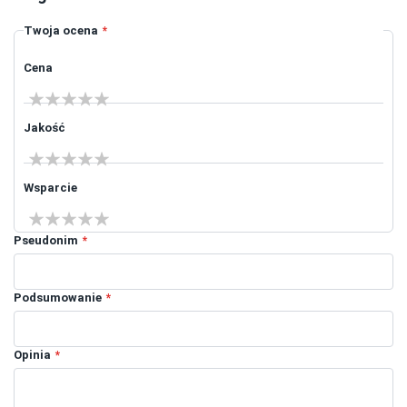
Twoja ocena
Cena
1 star
2 stars
3 stars
4 stars
5 stars
Jakość
1 star
2 stars
3 stars
4 stars
5 stars
Wsparcie
1 star
2 stars
3 stars
4 stars
5 stars
Pseudonim
Podsumowanie
Opinia