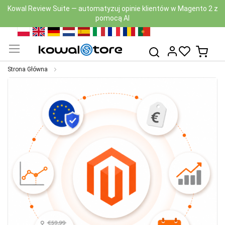
Kowal Review Suite — automatyzuj opinie klientów w Magento 2 z
pomocą AI
Przejdź
PL
EN
DE
NL
ES
IT
FR
RO
PT
do
Mój k
Szukaj
treści
Strona Główna
Przejdź
na
koniec
galerii