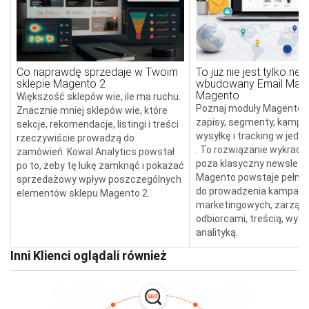
Co naprawdę sprzedaje w Twoim
To już nie jest tylko new
sklepie Magento 2
wbudowany Email Mark
Magento
Większość sklepów wie, ile ma ruchu.
Poznaj moduły Magento, k
Znacznie mniej sklepów wie, które
zapisy, segmenty, kampan
sekcje, rekomendacje, listingi i treści
wysyłkę i tracking w jed
rzeczywiście prowadzą do
. To rozwiązanie wykracz
zamówień. Kowal Analytics powstał
poza klasyczny newslette
po to, żeby tę lukę zamknąć i pokazać
Magento powstaje pełne 
sprzedażowy wpływ poszczególnych
do prowadzenia kampanii
elementów sklepu Magento 2.
marketingowych, zarząd
odbiorcami, treścią, wysył
analityką.
Inni Klienci oglądali również