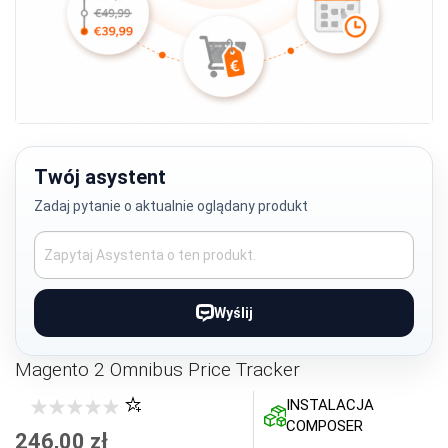
Przejdź
na
początek
Twój asystent
galerii
Zadaj pytanie o aktualnie oglądany produkt
Wyślij
Magento 2 Omnibus Price Tracker
INSTALACJA
COMPOSER
246,00 zł