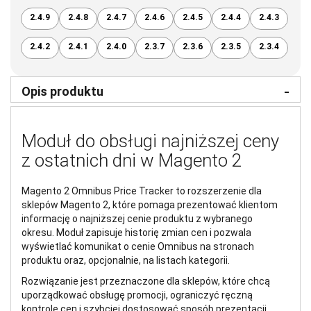
2.4.9
2.4.8
2.4.7
2.4.6
2.4.5
2.4.4
2.4.3
2.4.2
2.4.1
2.4.0
2.3.7
2.3.6
2.3.5
2.3.4
Opis produktu
Moduł do obsługi najniższej ceny
z ostatnich dni w Magento 2
Magento 2 Omnibus Price Tracker to rozszerzenie dla
sklepów Magento 2, które pomaga prezentować klientom
informację o najniższej cenie produktu z wybranego
okresu. Moduł zapisuje historię zmian cen i pozwala
wyświetlać komunikat o cenie Omnibus na stronach
produktu oraz, opcjonalnie, na listach kategorii.
Rozwiązanie jest przeznaczone dla sklepów, które chcą
uporządkować obsługę promocji, ograniczyć ręczną
kontrolę cen i szybciej dostosować sposób prezentacji