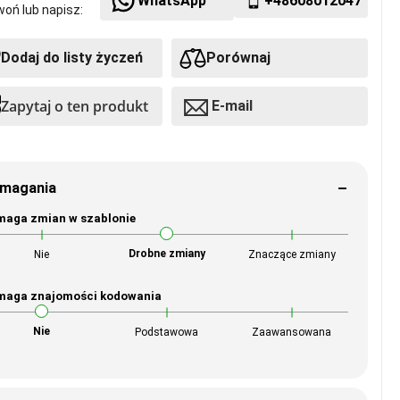
WhatsApp
+48608012047
oń lub napisz:
Dodaj do listy życzeń
Porównaj
Zapytaj o ten produkt
E-mail
magania
aga zmian w szablonie
Drobne zmiany
Nie
Znaczące zmiany
aga znajomości kodowania
Nie
Podstawowa
Zaawansowana