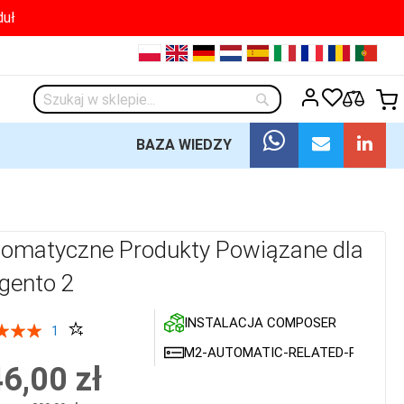
duł
Przejdź
PL
EN
DE
NL
ES
IT
FR
RO
PT
do
treści
M
Szukaj
Szukaj
BAZA WIEDZY
omatyczne Produkty Powiązane dla
gento 2
INSTALACJA COMPOSER
:
1
0
M2-AUTOMATIC-RELATED-PRODUC
6,00 zł