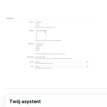
Przejdź
na
początek
Twój asystent
galerii