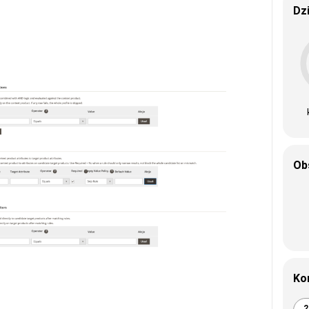
Dz
Ob
Ko
2