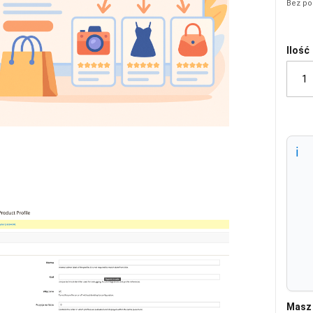
Ilość
Masz 