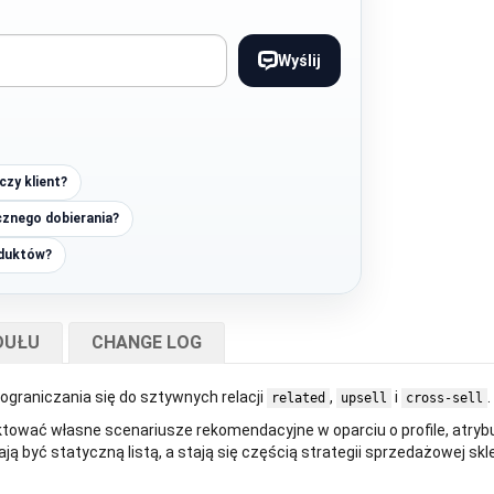
Wyślij
zy klient?
cznego dobierania?
oduktów?
DUŁU
CHANGE LOG
graniczania się do sztywnych relacji
,
i
.
related
upsell
cross-sell
ktować własne scenariusze rekomendacyjne w oparciu o profile, atrybut
ą być statyczną listą, a stają się częścią strategii sprzedażowej skl