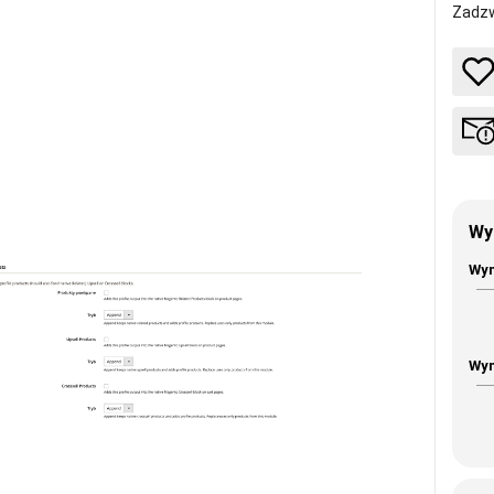
Zadzw
Wy
Wym
Wym