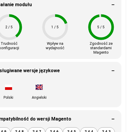
iałanie modułu
2 / 5
1 / 5
5 / 5
Trudność
Wpływ na
Zgodność ze
konfiguracji
wydajność
standardami
Magento
sługiwane wersje językowe
Polski
Angielski
mpatybilność do wersji Magento
.4.9
2.4.8
2.4.7
2.4.6
2.4.5
2.4.4
2.4.3