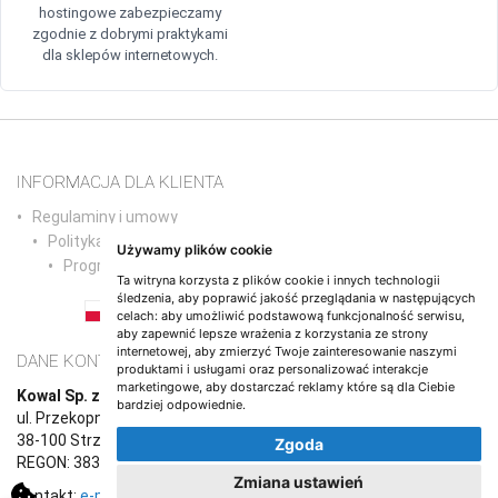
hostingowe zabezpieczamy
zgodnie z dobrymi praktykami
dla sklepów internetowych.
INFORMACJA DLA KLIENTA
Regulaminy i umowy
Polityka prywatności
Używamy plików cookie
Program partnerski
Ta witryna korzysta z plików cookie i innych technologii
śledzenia, aby poprawić jakość przeglądania w następujących
celach:
aby umożliwić podstawową funkcjonalność serwisu
,
PL
EN
DE
NL
ES
IT
FR
RO
PT
aby zapewnić lepsze wrażenia z korzystania ze strony
internetowej
,
aby zmierzyć Twoje zainteresowanie naszymi
DANE KONTAKTOWE
produktami i usługami oraz personalizować interakcje
marketingowe
,
aby dostarczać reklamy które są dla Ciebie
Kowal Sp. z o.o.
bardziej odpowiednie
.
ul. Przekopna 6/1,
38-100 Strzyżów
Zgoda
REGON: 383765987, NIP: 8191670708
Zmiana ustawień
Kontakt:
e-mail