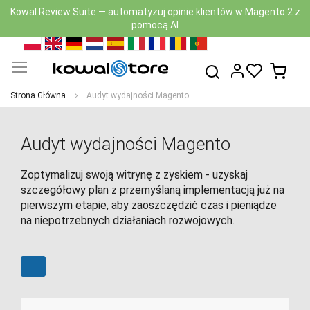
Nowa wersja Kowal Security Scan z AI już dostępna — zobacz
moduł
Przejdź
PL
EN
DE
NL
ES
IT
FR
RO
PT
do
Mój k
Szukaj
treści
Strona Główna
Audyt wydajności Magento
Audyt wydajności Magento
Zoptymalizuj swoją witrynę z zyskiem - uzyskaj
szczegółowy plan z przemyślaną implementacją już na
pierwszym etapie, aby zaoszczędzić czas i pieniądze
na niepotrzebnych działaniach rozwojowych.