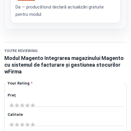
Da — producătorul declară actualizări gratuite
pentru modul.
YOU'RE REVIEWING:
Modul Magento Integrarea magazinului Magento
cu sistemul de facturare și gestiunea stocurilor
wFirma
Your Rating
Preț
1 star
2 stars
3 stars
4 stars
5 stars
Calitate
1 star
2 stars
3 stars
4 stars
5 stars