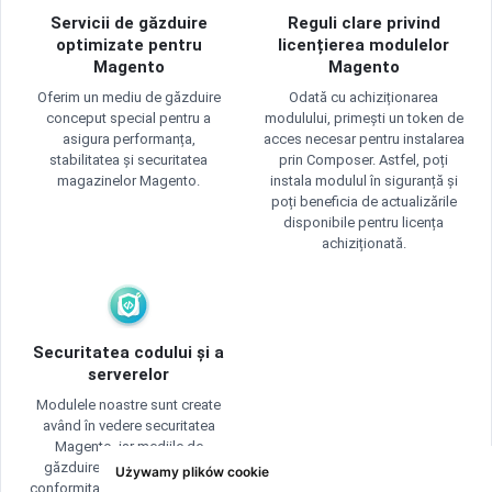
Servicii de găzduire
Reguli clare privind
optimizate pentru
licențierea modulelor
Magento
Magento
Oferim un mediu de găzduire
Odată cu achiziționarea
conceput special pentru a
modulului, primești un token de
asigura performanța,
acces necesar pentru instalarea
stabilitatea și securitatea
prin Composer. Astfel, poți
magazinelor Magento.
instala modulul în siguranță și
poți beneficia de actualizările
disponibile pentru licența
achiziționată.
Securitatea codului și a
serverelor
Modulele noastre sunt create
având în vedere securitatea
Magento, iar mediile de
găzduire sunt securizate în
Używamy plików cookie
conformitate cu bunele practici