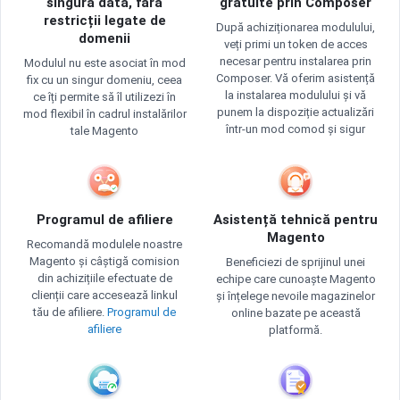
singură dată, fără
gratuite prin Composer
restricții legate de
După achiziționarea modulului,
domenii
veți primi un token de acces
necesar pentru instalarea prin
Modulul nu este asociat în mod
Composer. Vă oferim asistență
fix cu un singur domeniu, ceea
la instalarea modulului și vă
ce îți permite să îl utilizezi în
punem la dispoziție actualizări
mod flexibil în cadrul instalărilor
într-un mod comod și sigur
tale Magento
Programul de afiliere
Asistență tehnică pentru
Magento
Recomandă modulele noastre
Magento și câștigă comision
Beneficiezi de sprijinul unei
din achizițiile efectuate de
echipe care cunoaște Magento
clienții care accesează linkul
și înțelege nevoile magazinelor
tău de afiliere.
Programul de
online bazate pe această
afiliere
platformă.