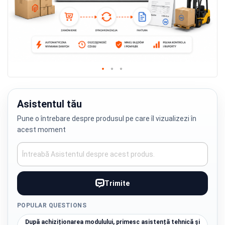
Skip
to
the
Asistentul tău
beginning
Pune o întrebare despre produsul pe care îl vizualizezi în
of
acest moment
the
images
gallery
Trimite
POPULAR QUESTIONS
După achiziționarea modulului, primesc asistență tehnică și