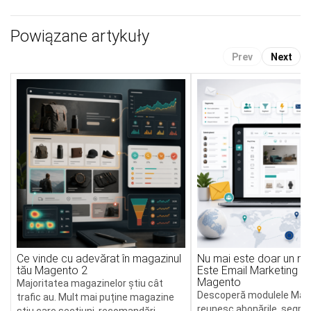
Powiązane artykuły
Prev
Next
Ce vinde cu adevărat în magazinul
Nu mai este doar un new
tău Magento 2
Este Email Marketing int
Magento
Majoritatea magazinelor știu cât
Descoperă modulele Mag
trafic au. Mult mai puține magazine
reunesc abonările, segme