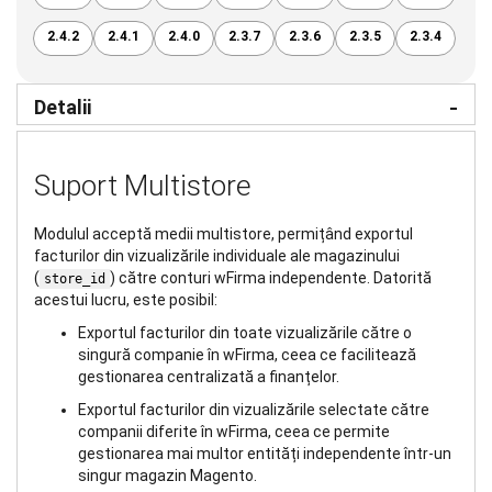
2.4.2
2.4.1
2.4.0
2.3.7
2.3.6
2.3.5
2.3.4
Detalii
Suport Multistore
Modulul acceptă medii multistore, permițând exportul
facturilor din vizualizările individuale ale magazinului
(
) către conturi wFirma independente. Datorită
store_id
acestui lucru, este posibil:
Exportul facturilor din toate vizualizările către o
singură companie în wFirma, ceea ce facilitează
gestionarea centralizată a finanțelor.
Exportul facturilor din vizualizările selectate către
companii diferite în wFirma, ceea ce permite
gestionarea mai multor entități independente într-un
singur magazin Magento.