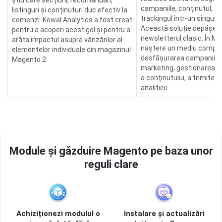
știu care secțiuni, recomandări,
campaniile, conținutul, tr
listinguri și conținuturi duc efectiv la
trackingul într-un singur 
comenzi. Kowal Analytics a fost creat
Această soluție depășeș
pentru a acoperi acest gol și pentru a
newsletterul clasic. În Ma
arăta impactul asupra vânzărilor al
naștere un mediu comple
elementelor individuale din magazinul
desfășurarea campaniilor
Magento 2.
marketing, gestionarea de
a conținutului, a trimiterii 
analiticii.
Module și găzduire Magento pe baza unor
reguli clare
Achiziționezi modulul o
Instalare și actualizări