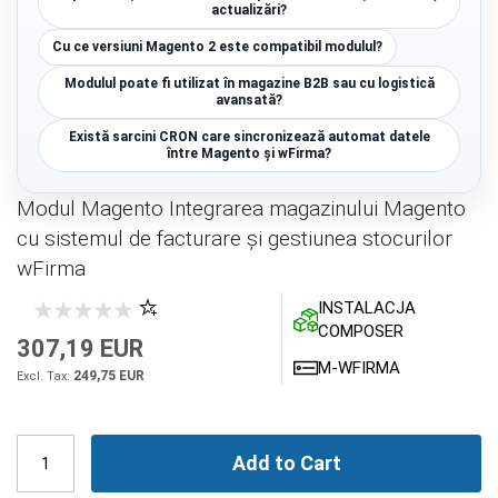
actualizări?
Cu ce versiuni Magento 2 este compatibil modulul?
Modulul poate fi utilizat în magazine B2B sau cu logistică
avansată?
Există sarcini CRON care sincronizează automat datele
între Magento și wFirma?
Modul Magento Integrarea magazinului Magento
cu sistemul de facturare și gestiunea stocurilor
wFirma
INSTALACJA
COMPOSER
307,19 EUR
M-WFIRMA
249,75 EUR
Add to Cart