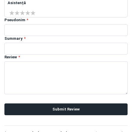
Asistență
1 star
2 stars
3 stars
4 stars
5 stars
Pseudonim
Summary
Review
Submit Review