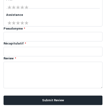
1 star
2 stars
3 stars
4 stars
5 stars
Assistance
1 star
2 stars
3 stars
4 stars
5 stars
Pseudonyme
Récapitulatif
Review
Submit Review