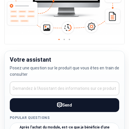
Skip
to
the
Votre assistant
beginning
Posez une question sur le produit que vous êtes en train de
of
consulter
the
images
gallery
Send
POPULAR QUESTIONS
Après l’achat du module, est-ce que je bénéficie d’une