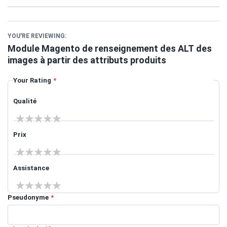
YOU'RE REVIEWING:
Module Magento de renseignement des ALT des
images à partir des attributs produits
Your Rating
Qualité
1 star
2 stars
3 stars
4 stars
5 stars
Prix
1 star
2 stars
3 stars
4 stars
5 stars
Assistance
1 star
2 stars
3 stars
4 stars
5 stars
Pseudonyme