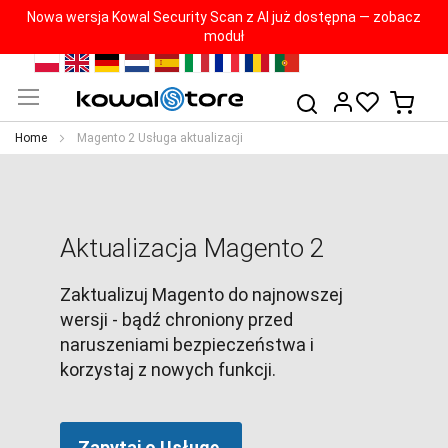
Nowa wersja Kowal Security Scan z AI już dostępna — zobacz
moduł
Skip
PL
EN
DE
NL
ES
IT
FR
RO
PT
to
My Ca
Search
Content
Home
Magento 2 Usługa aktualizacji
Aktualizacja Magento 2
Zaktualizuj Magento do najnowszej
wersji - bądź chroniony przed
naruszeniami bezpieczeństwa i
korzystaj z nowych funkcji.
Zapytaj o Usługę