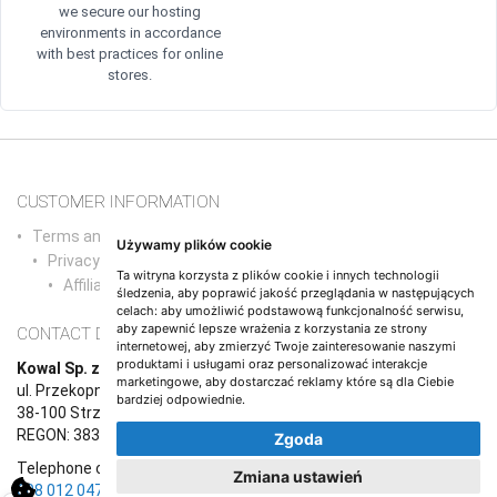
we secure our hosting
environments in accordance
with best practices for online
stores.
CUSTOMER INFORMATION
Terms and conditions and agreements/a>
Używamy plików cookie
Privacy Policy
Ta witryna korzysta z plików cookie i innych technologii
Affiliate Program
śledzenia, aby poprawić jakość przeglądania w następujących
celach:
aby umożliwić podstawową funkcjonalność serwisu
,
aby zapewnić lepsze wrażenia z korzystania ze strony
CONTACT DETAILS
internetowej
,
aby zmierzyć Twoje zainteresowanie naszymi
produktami i usługami oraz personalizować interakcje
Kowal Sp. z o.o.
marketingowe
,
aby dostarczać reklamy które są dla Ciebie
ul. Przekopna 6/1,
bardziej odpowiednie
.
38-100 Strzyżów
REGON: 383765987, NIP: 8191670708
Zgoda
Telephone contact (Monday to Friday, 9:00 a.m. to 5:00 p.m.):
+48
Zmiana ustawień
608 012 047