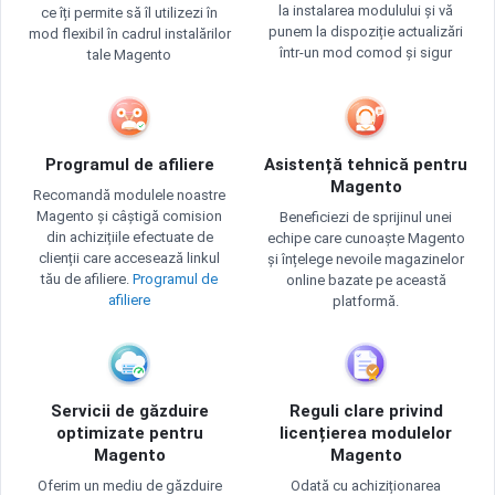
la instalarea modulului și vă
ce îți permite să îl utilizezi în
punem la dispoziție actualizări
mod flexibil în cadrul instalărilor
într-un mod comod și sigur
tale Magento
Programul de afiliere
Asistență tehnică pentru
Magento
Recomandă modulele noastre
Magento și câștigă comision
Beneficiezi de sprijinul unei
din achizițiile efectuate de
echipe care cunoaște Magento
clienții care accesează linkul
și înțelege nevoile magazinelor
tău de afiliere.
Programul de
online bazate pe această
afiliere
platformă.
Servicii de găzduire
Reguli clare privind
optimizate pentru
licențierea modulelor
Magento
Magento
Oferim un mediu de găzduire
Odată cu achiziționarea