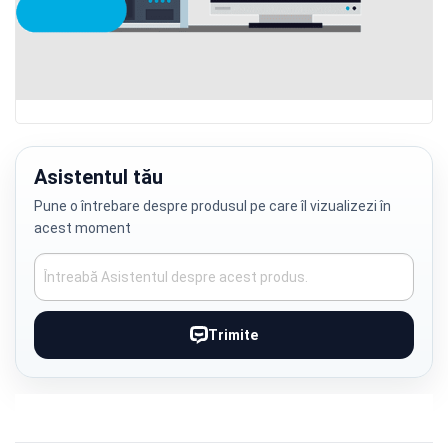
Skip
to
the
Asistentul tău
beginning
Pune o întrebare despre produsul pe care îl vizualizezi în
of
acest moment
the
images
gallery
Trimite