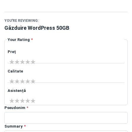
YOU'RE REVIEWING:
Găzduire WordPress 50GB
Your Rating
Preț
1 star
2 stars
3 stars
4 stars
5 stars
Calitate
1 star
2 stars
3 stars
4 stars
5 stars
Asistență
1 star
2 stars
3 stars
4 stars
5 stars
Pseudonim
Summary