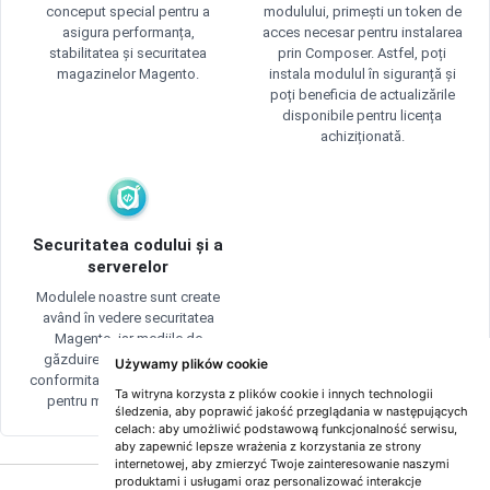
conceput special pentru a
modulului, primești un token de
asigura performanța,
acces necesar pentru instalarea
stabilitatea și securitatea
prin Composer. Astfel, poți
magazinelor Magento.
instala modulul în siguranță și
poți beneficia de actualizările
disponibile pentru licența
achiziționată.
Securitatea codului și a
serverelor
Modulele noastre sunt create
având în vedere securitatea
Magento, iar mediile de
găzduire sunt securizate în
Używamy plików cookie
conformitate cu bunele practici
Ta witryna korzysta z plików cookie i innych technologii
pentru magazinele online.
śledzenia, aby poprawić jakość przeglądania w następujących
celach:
aby umożliwić podstawową funkcjonalność serwisu
,
aby zapewnić lepsze wrażenia z korzystania ze strony
internetowej
,
aby zmierzyć Twoje zainteresowanie naszymi
produktami i usługami oraz personalizować interakcje