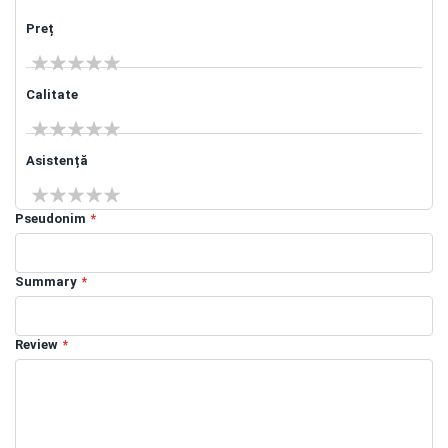
Preț
1 star
2 stars
3 stars
4 stars
5 stars
Calitate
1 star
2 stars
3 stars
4 stars
5 stars
Asistență
1 star
2 stars
3 stars
4 stars
5 stars
Pseudonim
Summary
Review