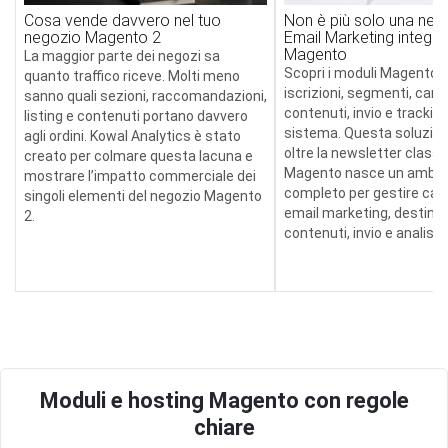
Cosa vende davvero nel tuo
Non è più solo una news
negozio Magento 2
Email Marketing integra
Magento
La maggior parte dei negozi sa
Scopri i moduli Magento 
quanto traffico riceve. Molti meno
iscrizioni, segmenti, cam
sanno quali sezioni, raccomandazioni,
contenuti, invio e tracking
listing e contenuti portano davvero
sistema. Questa soluzion
agli ordini. Kowal Analytics è stato
oltre la newsletter classic
creato per colmare questa lacuna e
Magento nasce un ambie
mostrare l’impatto commerciale dei
completo per gestire ca
singoli elementi del negozio Magento
email marketing, destinat
2.
contenuti, invio e analisi.
Moduli e hosting Magento con regole
chiare