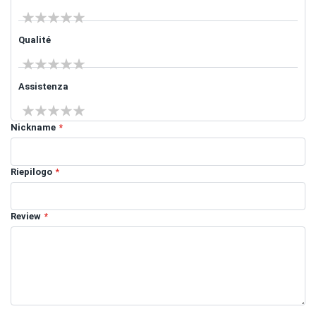
1 star
2 stars
3 stars
4 stars
5 stars
Qualité
1 star
2 stars
3 stars
4 stars
5 stars
Assistenza
1 star
2 stars
3 stars
4 stars
5 stars
Nickname
Riepilogo
Review