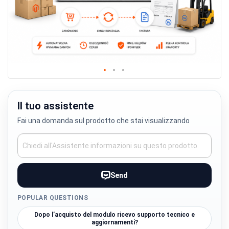
Skip
to
the
Il tuo assistente
beginning
Fai una domanda sul prodotto che stai visualizzando
of
the
images
gallery
Send
POPULAR QUESTIONS
Dopo l’acquisto del modulo ricevo supporto tecnico e
aggiornamenti?