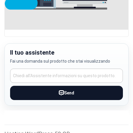
Skip
to
the
Il tuo assistente
beginning
Fai una domanda sul prodotto che stai visualizzando
of
the
images
gallery
Send