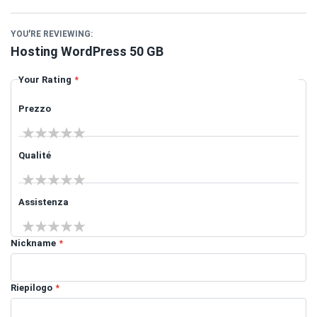
YOU'RE REVIEWING:
Hosting WordPress 50 GB
Your Rating
Prezzo
1 star
2 stars
3 stars
4 stars
5 stars
Qualité
1 star
2 stars
3 stars
4 stars
5 stars
Assistenza
1 star
2 stars
3 stars
4 stars
5 stars
Nickname
Riepilogo