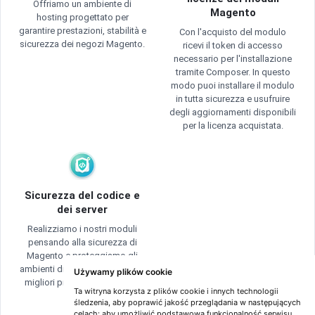
Offriamo un ambiente di
Magento
hosting progettato per
garantire prestazioni, stabilità e
Con l'acquisto del modulo
sicurezza dei negozi Magento.
ricevi il token di accesso
necessario per l'installazione
tramite Composer. In questo
modo puoi installare il modulo
in tutta sicurezza e usufruire
degli aggiornamenti disponibili
per la licenza acquistata.
Sicurezza del codice e
dei server
Realizziamo i nostri moduli
pensando alla sicurezza di
Magento e proteggiamo gli
ambienti di hosting secondo le
Używamy plików cookie
migliori pratiche per i negozi
Ta witryna korzysta z plików cookie i innych technologii
online.
śledzenia, aby poprawić jakość przeglądania w następujących
celach:
aby umożliwić podstawową funkcjonalność serwisu
,