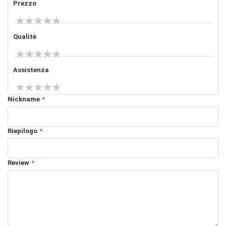
Prezzo
1 star
2 stars
3 stars
4 stars
5 stars
Qualité
1 star
2 stars
3 stars
4 stars
5 stars
Assistenza
1 star
2 stars
3 stars
4 stars
5 stars
Nickname
Riepilogo
Review