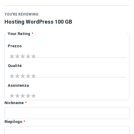
YOU'RE REVIEWING:
Hosting WordPress 100 GB
Your Rating
Prezzo
1 star
2 stars
3 stars
4 stars
5 stars
Qualité
1 star
2 stars
3 stars
4 stars
5 stars
Assistenza
1 star
2 stars
3 stars
4 stars
5 stars
Nickname
Riepilogo