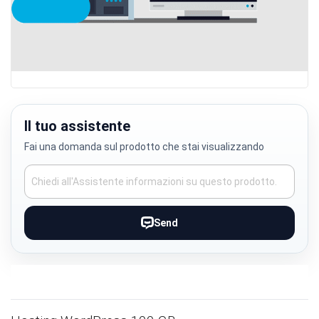
Skip
to
the
Il tuo assistente
beginning
Fai una domanda sul prodotto che stai visualizzando
of
the
images
gallery
Send