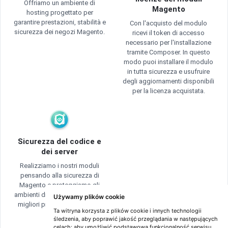
Offriamo un ambiente di
Magento
hosting progettato per
garantire prestazioni, stabilità e
Con l'acquisto del modulo
sicurezza dei negozi Magento.
ricevi il token di accesso
necessario per l'installazione
tramite Composer. In questo
modo puoi installare il modulo
in tutta sicurezza e usufruire
degli aggiornamenti disponibili
per la licenza acquistata.
Sicurezza del codice e
dei server
Realizziamo i nostri moduli
pensando alla sicurezza di
Magento e proteggiamo gli
ambienti di hosting secondo le
Używamy plików cookie
migliori pratiche per i negozi
Ta witryna korzysta z plików cookie i innych technologii
online.
śledzenia, aby poprawić jakość przeglądania w następujących
celach:
aby umożliwić podstawową funkcjonalność serwisu
,