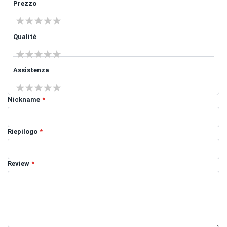
Prezzo
1 star
2 stars
3 stars
4 stars
5 stars
Qualité
1 star
2 stars
3 stars
4 stars
5 stars
Assistenza
1 star
2 stars
3 stars
4 stars
5 stars
Nickname
Riepilogo
Review