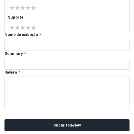
1 star
2 stars
3 stars
4 stars
5 stars
Suporte
1 star
2 stars
3 stars
4 stars
5 stars
Nome de exibição
Summary
Review
Submit Review