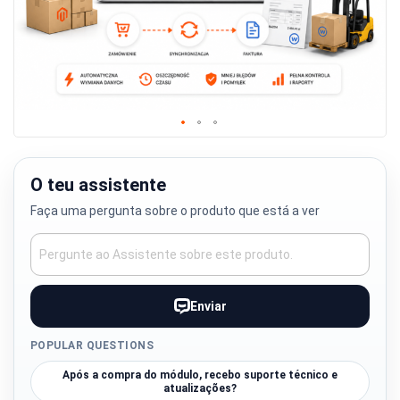
Skip
to
the
O teu assistente
beginning
Faça uma pergunta sobre o produto que está a ver
of
the
images
gallery
Enviar
POPULAR QUESTIONS
Após a compra do módulo, recebo suporte técnico e
atualizações?